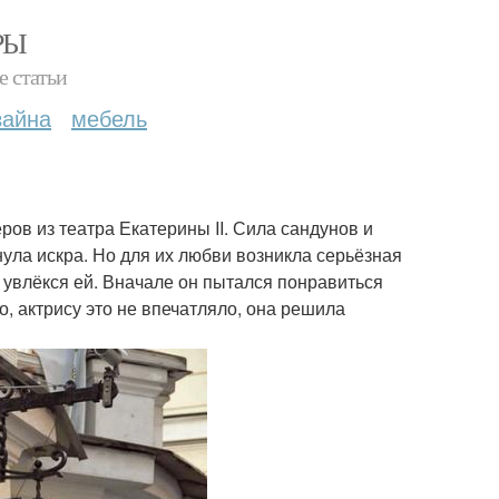
РЫ
е статьи
зайна
мебель
ов из театра Екатерины II. Сила сандунов и
ула искра. Но для их любви возникла серьёзная
, увлёкся ей. Вначале он пытался понравиться
о, актрису это не впечатляло, она решила