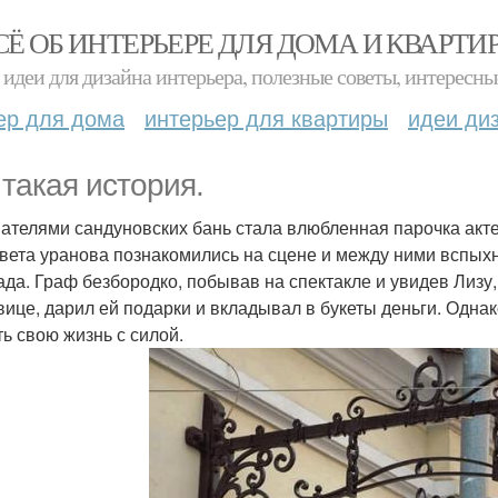
СЁ ОБ ИНТЕРЬЕРЕ ДЛЯ ДОМА И КВАРТИ
идеи для дизайна интерьера, полезные советы, интересны
ер для дома
интерьер для квартиры
идеи ди
 такая история.
ателями сандуновских бань стала влюбленная парочка актер
вета уранова познакомились на сцене и между ними вспыхн
ада. Граф безбородко, побывав на спектакле и увидев Лизу
вице, дарил ей подарки и вкладывал в букеты деньги. Однак
ть свою жизнь с силой.