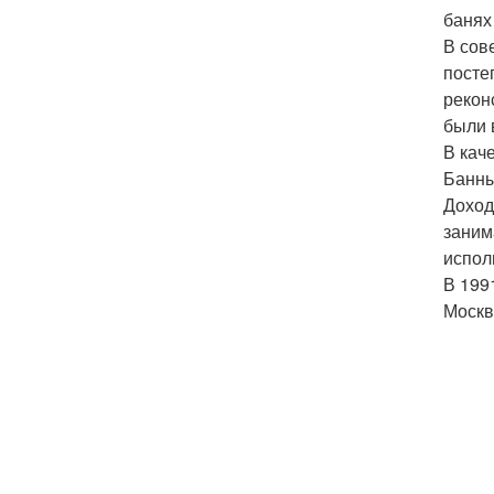
банях
В сов
посте
рекон
были 
В кач
Банны
Доход
заним
испол
В 199
Москв