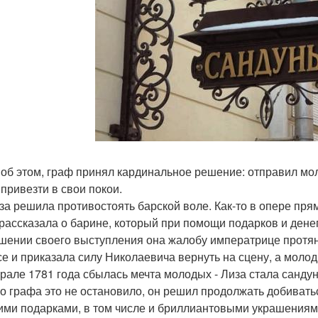
 об этом, граф принял кардинальное решение: отправил мо
 привезти в свои покои.
за решила противостоять барской воле. Как-то в опере пря
 рассказала о барине, который при помощи подарков и дене
шении своего выступления она жалобу императрице протян
се и приказала силу Николаевича вернуть на сцену, а моло
рале 1781 года сбылась мечта молодых - Лиза стала санду
о графа это не остановило, он решил продолжать добивать
ими подарками, в том числе и бриллиантовыми украшениям