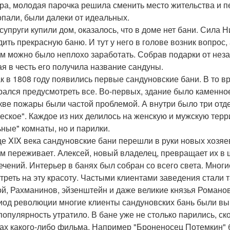
ра, молодая парочка решила сменить место жительства и п
опали, были далеки от идеальных.
 супруги купили дом, оказалось, что в доме нет бани. Сила 
дить прекрасную баню. И тут у него в голове возник вопрос
ом можно было неплохо заработать. Собрав подарки от неза
ая в честь его получила название сандуны.
ак в 1808 году появились первые сандуновские бани. В то в
рался предусмотреть все. Во-первых, здание было каменное,
кве пожары были частой проблемой. А внутри было три отде
ческое". Каждое из них делилось на женскую и мужскую терр
ные" комнаты, но и парилки.
це XIX века сандуновские бани перешли в руки новых хозяев
м переживает. Алексей, новый владелец, превращает их в
ечений. Интерьер в банях был собран со всего света. Многи
треть на эту красоту. Частыми клиентами заведения стали т
ой, Рахманинов, эйзенштейн и даже великие князья Романо
иод революции многие клиенты сандуновских бань были в
популярность утратило. В бане уже не столько парились, ск
ах какого-либо фильма. Например "Броненосец Потемкин" б