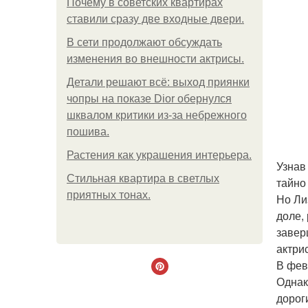
Почему в советских квартирах
ставили сразу две входные двери.
В сети продолжают обсуждать
изменения во внешности актрисы.
Детали решают всё: выход приянки
чопры на показе Dior обернулся
шквалом критики из-за небрежного
пошива.
Растения как украшения интерьера.
Узнав
Стильная квартира в светлых
тайно
приятных тонах.
Но Ли
доле,
завер
актри
В фев
Однак
дорог