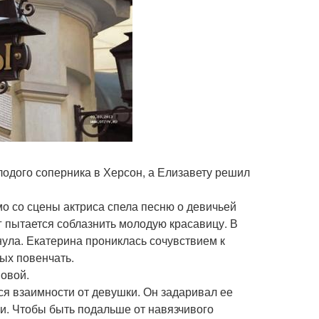
лодого соперника в Херсон, а Елизавету решил
мо со сцены актриса спела песню о девичьей
г пытается соблазнить молодую красавицу. В
ула. Екатерина прониклась сочувствием к
дых повенчать.
новой.
ся взаимности от девушки. Он задаривал ее
и. Чтобы быть подальше от навязчивого