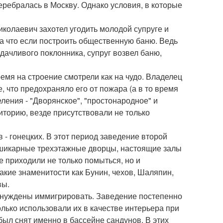
еребралась в Москву. Однако условия, в которые
Николаевич захотел угодить молодой супруге и
, а что если построить общественную баню. Ведь
дачливого поклонника, супруг возвел баню,
ремя на строение смотрели как на чудо. Владелец
 что предохраняло его от пожара (а в то время
ления - "Дворянское", "простонародное" и
иторию, везде присутствовали не только
 - гонецких. В этот период заведение второй
 шикарные трехэтажные дворцы, настоящие залы
е приходили не только помыться, но и
акие знаменитости как Бунин, чехов, Шаляпин,
вы.
ынуждены иммигрировать. Заведение постепенно
олько использовали их в качестве интерьера при
ыл снят именно в бассейне сандунов. В этих