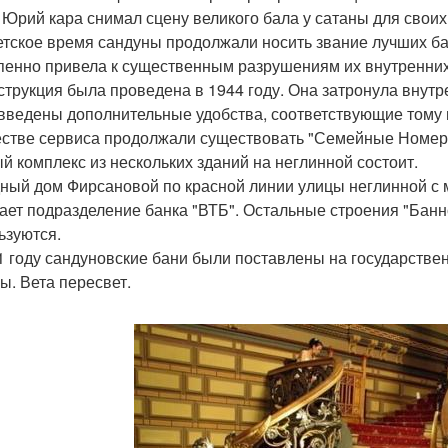
 Юрий кара снимал сцену великого бала у сатаны для своих
етское время сандуны продолжали носить звание лучших ба
пенно привела к существенным разрушениям их внутренних
струкция была проведена в 1944 году. Она затронула внут
введены дополнительные удобства, соответствующие тому
естве сервиса продолжали существовать "Семейные Номера
й комплекс из нескольких зданий на неглинной состоит.
ный дом Фирсановой по красной линии улицы неглинной с м
ает подразделение банка "ВТБ". Остальные строения "Бан
ьзуются.
1 году сандуновские бани были поставлены на государствен
ы. Вета пересвет.