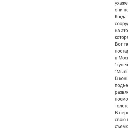
ухаже
они п
Когда
соору
на эт
котор
Вот т
поста
в Мос
"купе
"Мыль
В кон
подъе
развл
посмо
толст
В пер
свою 
съемк