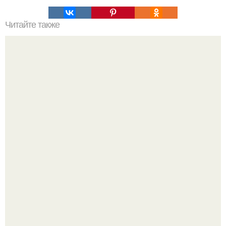
Читайте также
Погорелово. Терем поляшова.
Ресторан "Машенька" - проект Александра Раппопорта в