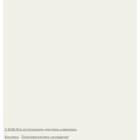
Визуализация квартиры в ЖК "Булычев".
Привет всем дизайнерам интерьеров и не только!
© 2026 Всё об интерьере для дома и квартиры
Контакты
Пользовательское соглашение