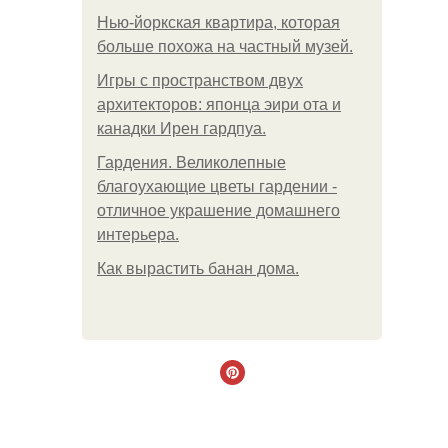
Нью-йоркская квартира, которая
больше похожа на частный музей.
Игры с пространством двух
архитекторов: японца эири ота и
канадки Ирен гардпуа.
Гардения. Великолепные
благоухающие цветы гардении -
отличное украшение домашнего
интерьера.
Как вырастить банан дома.