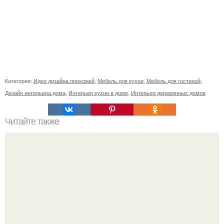
Категории:
Идеи дизайна прихожей
,
Мебель для кухни
,
Мебель для гостиной
,
Дизайн интерьера дома
,
Интерьер кухни в доме
,
Интерьер деревянных домов
Читайте также
Ваза из бутылки. Приступаем к уроку