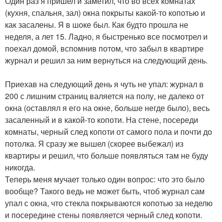
Один раз я пришел и заметил, что во всех комнатах
(кухня, спальня, зал) окна покрыты какой-то копотью и
как засалены. Я в шоке был. Как будто прошла не
неделя, а лет 15. Ладно, я быстренько все посмотрел и
поехал домой, вспомнив потом, что забыл в квартире
журнал и решил за ним вернуться на следующий день.
Приехав на следующий день я чуть не упал: журнал в
200 с лишним страниц валяется на полу, не далеко от
окна (оставлял я его на окне, больше негде было), весь
засаленный и в какой-то копоти. На стене, посереди
комнаты, черный след копоти от самого пола и почти до
потолка. Я сразу же вышел (скорее выбежал) из
квартиры и решил, что больше появляться там не буду
никогда.
Теперь меня мучает только один вопрос: что это было
вообще? Такого ведь не может быть, чтоб журнал сам
упал с окна, что стекла покрываются копотью за неделю
и посередине стены появляется черный след копоти.