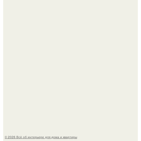
Двухкомнатная квартира в стиле сканди кинфолк и
мебелью 50-х годов в высотке на котельнической.
Кёнигсберг. Интерьер дома студенческого братства
"Германия".
© 2026 Всё об интерьере для дома и квартиры