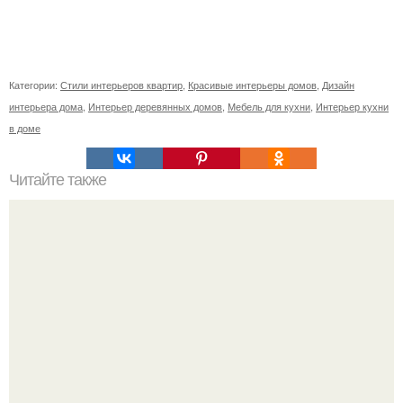
Категории:
Стили интерьеров квартир
,
Красивые интерьеры домов
,
Дизайн
интерьера дома
,
Интерьер деревянных домов
,
Мебель для кухни
,
Интерьер кухни
в доме
Читайте также
Спокойный, уютный интерьер однокомнатной квартиры
площадью 38 кв.