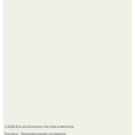
Двухкомнатная квартира в стиле сканди кинфолк и
мебелью 50-х годов в высотке на котельнической.
Это жилой комплекс в Париже, в пригороде нуази - ле -
гран.
© 2026 Всё об интерьере для дома и квартиры
Контакты
Пользовательское соглашение