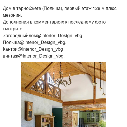
Дом в тарнобжеге (Польша), первый этаж 128 м плюс
мезонин.
Дополнения в комментариях к последнему фото
смотрите.
Загородныйдом@Interior_Design_vbg
Польша@Interior_Design_vbg.
Кантри@Interior_Design_vbg
винтаж@Interior_Design_vbg.