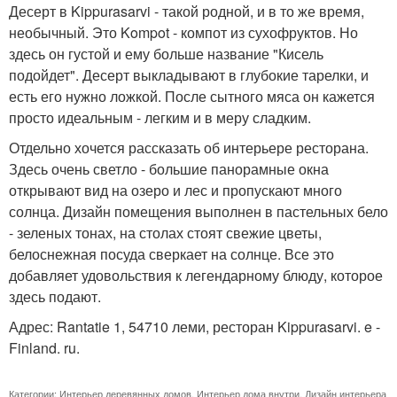
Десерт в Kippurasarvi - такой родной, и в то же время,
необычный. Это Kompot - компот из сухофруктов. Но
здесь он густой и ему больше название "Кисель
подойдет". Десерт выкладывают в глубокие тарелки, и
есть его нужно ложкой. После сытного мяса он кажется
просто идеальным - легким и в меру сладким.
Отдельно хочется рассказать об интерьере ресторана.
Здесь очень светло - большие панорамные окна
открывают вид на озеро и лес и пропускают много
солнца. Дизайн помещения выполнен в пастельных бело
- зеленых тонах, на столах стоят свежие цветы,
белоснежная посуда сверкает на солнце. Все это
добавляет удовольствия к легендарному блюду, которое
здесь подают.
Адрес: Rantatie 1, 54710 леми, ресторан Kippurasarvi. e -
Finland. ru.
Категории:
Интерьер деревянных домов
,
Интерьер дома внутри
,
Дизайн интерьера