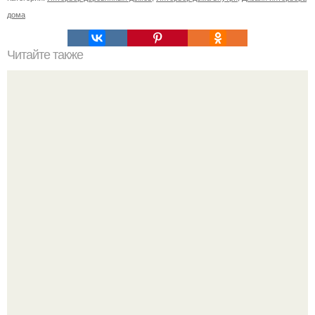
дома
Читайте также
Доброго времени суток всем, кто решил принять участие
в марафоне "К Минимализму ЗА 30 Дней"!