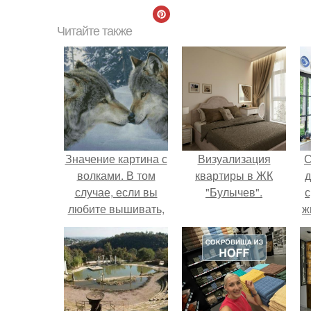
Читайте также
Значение картина с
Визуализация
С
волками. В том
квартиры в ЖК
д
случае, если вы
"Булычев".
с
любите вышивать,
ж
то наверняка
с
задумывались о
том, что означает та
с
или иная вышитая
вами картина.