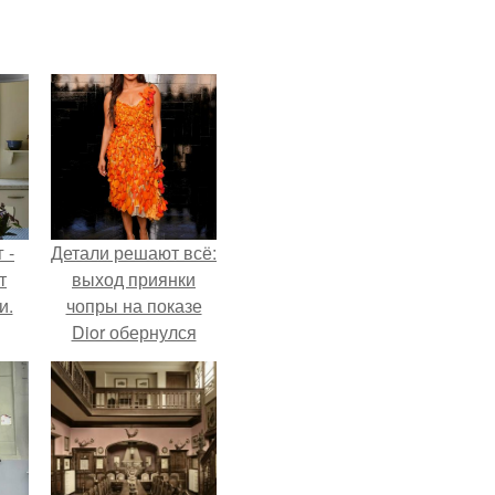
 -
Детали решают всё:
т
выход приянки
и.
чопры на показе
Dior обернулся
шквалом критики
из-за небрежного
пошива.