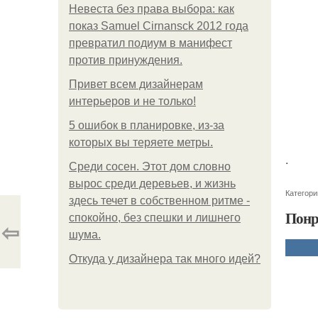
Невеста без права выбора: как
показ Samuel Cirnansck 2012 года
превратил подиум в манифест
против принуждения.
Привет всем дизайнерам
интерьеров и не только!
5 ошибок в планировке, из-за
которых вы теряете метры.
.
Среди сосен. Этот дом словно
вырос среди деревьев, и жизнь
Категори
здесь течет в собственном ритме -
Понр
спокойно, без спешки и лишнего
⇦
шума.
Откуда у дизайнера так много идей?