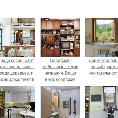
реди сосен. Этот
Советские
Дримскроллинг
ом словно вырос
мебельные стенки
новый форма
реди деревьев, и
названия. Вещи
мечтательност
изнь здесь течет в
века: советские
обственном ритме
стенки 80-х.
- спокойно, без
пешки и лишнего
шума.