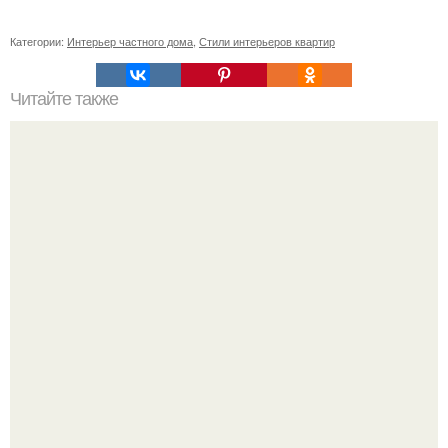
Категории:
Интерьер частного дома
,
Стили интерьеров квартир
Читайте также
Резьба по дереву в стиле барокко. Резьба по дереву:
стилистические направления и характерные узоры.