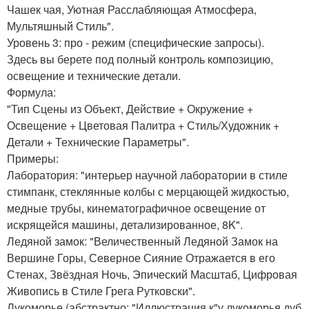
Чашек чая, Уютная Расслабляющая Атмосфера,
Мультяшный Стиль".
Уровень 3: про - режим (специфические запросы).
Здесь вы берете под полный контроль композицию,
освещение и технические детали.
Формула:
"Тип Сцены из Объект, Действие + Окружение +
Освещение + Цветовая Палитра + Стиль/Художник +
Детали + Технические Параметры".
Примеры:
Лаборатория: "интерьер научной лаборатории в стиле
стимпанк, стеклянные колбы с мерцающей жидкостью,
медные трубы, кинематографичное освещение от
искрящейся машины, детализированное, 8K".
Ледяной замок: "Величественный Ледяной Замок на
Вершине Горы, Северное Сияние Отражается в его
Стенах, Звёздная Ночь, Эпический Масштаб, Цифровая
Живопись в Стиле Грега Рутковски".
Лукоморье (абстрактно: "Иллюстрация к"у лукоморья дуб