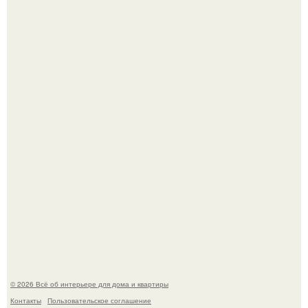
Сокровища из Hoff.
Эко - панно "Песочный Берег":
© 2026 Всё об интерьере для дома и квартиры
Контакты
Пользовательское соглашение