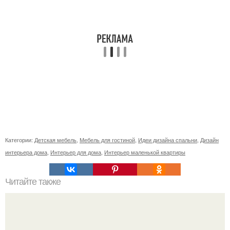
Категории:
Детская мебель
,
Мебель для гостиной
,
Идеи дизайна спальни
,
Дизайн
интерьера дома
,
Интерьер для дома
,
Интерьер маленькой квартиры
Читайте также