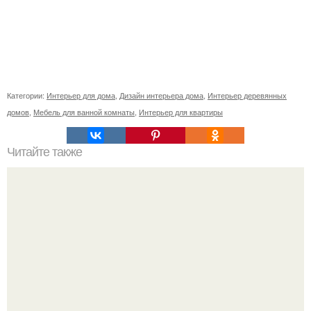
Категории:
Интерьер для дома
,
Дизайн интерьера дома
,
Интерьер деревянных
домов
,
Мебель для ванной комнаты
,
Интерьер для квартиры
Читайте также
10 колоритных мест для интересных фотосессий.