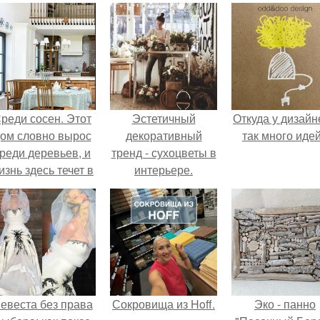
реди сосен. Этот
Эстетичный
Откуда у дизайн
ом словно вырос
декоративный
так много иде
реди деревьев, и
тренд - сухоцветы в
изнь здесь течет в
интерьере.
обственном ритме
- спокойно, без
пешки и лишнего
шума.
евеста без права
Сокровища из Hoff.
Эко - панно