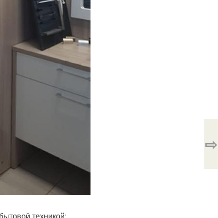
⇨
бытовой техникой;.