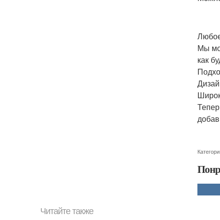
Любое
Мы мо
как бу
Подхо
Дизай
Широк
Тепер
добав
Категори
Понр
Читайте также