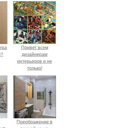
ера
Привет всем
й?
дизайнерам
интерьеров и не
только!
Преображение в