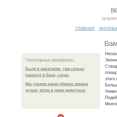
В
лучшие 
главная
интерь
Вам
Неско
Эконо
Популярные материалы
Станд
Были в аквапарке, там сильно
площа
парился в бане, сауне.
этого
Мы узнаем какая обивка дивана
Больш
лучше, когда в доме животные.
Униве
Подой
Много