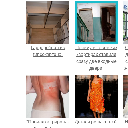
Гардеробная из
Почему в советских
С
гипсокартона.
квартирах ставили
д
сразу две входные
с
двери.
ж
с
с
"Проиллюстрированные
Детали решают всё:
Н