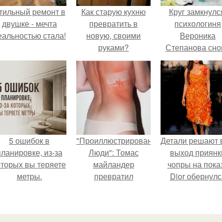
тильный ремонт в
Как старую кухню
Круг замкнулс
двушке - мечта
превратить в
психологиня
еальностью стала!
новую, своими
Вероника
руками?
Степанова сно
вышла замуж 
собственног
бывшего мужа
5 ошибок в
"Проиллюстрированные
Детали решают 
планировке, из-за
Люди": Томас
выход приянк
оторых вы теряете
майландер
чопры на пока
метры.
превратил
Dior обернулс
солнечные ожоги в
шквалом крити
арт - объект.
из-за небрежно
пошива.