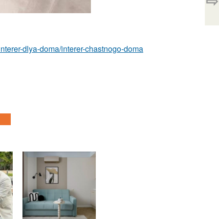
⇨
om/interer-dlya-doma/interer-chastnogo-doma