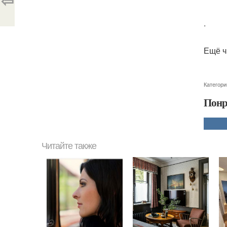
⇦
.
Ещё ч
Категори
Понр
Читайте также