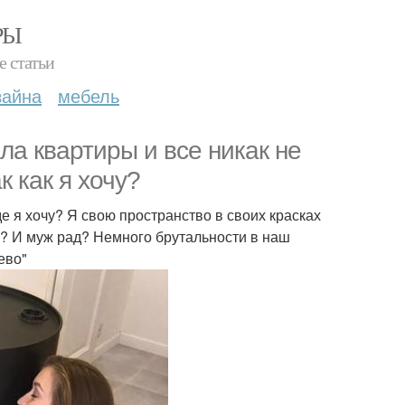
РЫ
е статьи
зайна
мебель
ла квартиры и все никак не
 как я хочу?
де я хочу? Я свою пространство в своих красках
ня? И муж рад? Немного брутальности в наш
ево"