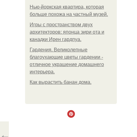
Нью-йоркская квартира, которая
больше похожа на частный музей.
Игры с пространством двух
архитекторов: японца эири ота и
канадки Ирен гардпуа.
Гардения. Великолепные
благоухающие цветы гардении -
отличное украшение домашнего
интерьера.
Как вырастить банан дома.