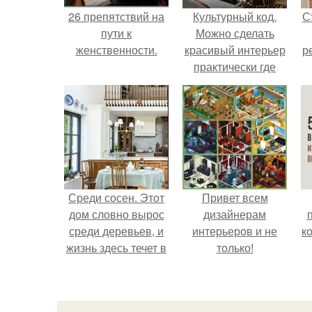
26 препятствий на
Культурный код.
С
пути к
Можно сделать
женственности.
красивый интерьер
р
практически где
угодно.
Среди сосен. Этот
Привет всем
дом словно вырос
дизайнерам
среди деревьев, и
интерьеров и не
к
жизнь здесь течет в
только!
собственном ритме
- спокойно, без
спешки и лишнего