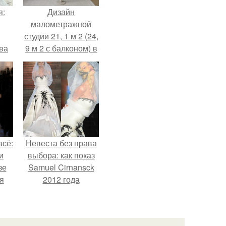
я:
Дизайн
малометражной
студии 21, 1 м 2 (24,
ва
9 м 2 с балконом) в
за
Краснодаре.
о
.
всё:
Невеста без права
и
выбора: как показ
зе
Samuel Cirnansck
я
2012 года
ки
превратил подиум
го
в манифест против
принуждения.