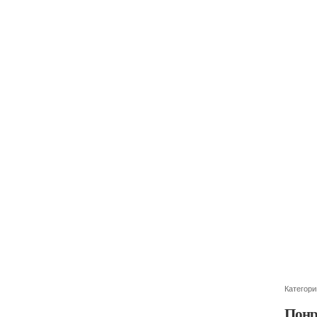
Категори
Понр