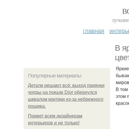
В
лучшие 
главная
интерь
В я
цве
Яркие
бываю
Популярные материалы
миров
Детали решают всё: выход приянки
В том
чопры на показе Dior обернулся
этом 
шквалом критики из-за небрежного
красок
пошива.
Привет всем дизайнерам
интерьеров и не только!