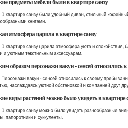
акие предметы мебели были в квартире санзу
: В квартире санзу были удобный диван, стильный кофейный
нообразными книгами.
кая атмосфера царила в квартире санзу
: В квартире санзу царила атмосфера уюта и спокойствия, б
и и уютным текстильным аксессуарам.
ким образом персонажи вакуи - сенсей относились 
: Персонажи вакуи - сенсей относились к своему пребывани
тью, наслаждаясь уютной обстановкой и компанией друг дру
акие виды растений можно было увидеть в квартире 
: В квартире санзу можно было увидеть разнообразные виды
ы, папоротники и суккуленты.