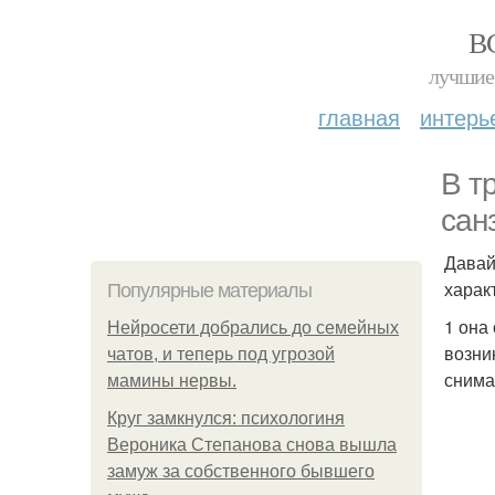
В
лучшие 
главная
интерь
В т
санз
Давай
харак
Популярные материалы
1 она
Нейросети добрались до семейных
возни
чатов, и теперь под угрозой
снима
мамины нервы.
Круг замкнулся: психологиня
Вероника Степанова снова вышла
замуж за собственного бывшего