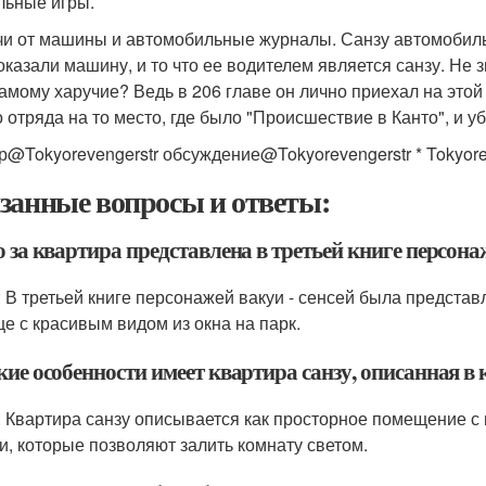
льные игры.
чи от машины и автомобильные журналы. Санзу автомобильн
оказали машину, и то что ее водителем является санзу. Не з
самому харучие? Ведь в 206 главе он лично приехал на этой
о отряда на то место, где было "Происшествие в Канто", и уб
р@Tokyorevengerstr обсуждение@Tokyorevengerstr * Tokyore
занные вопросы и ответы:
о за квартира представлена в третьей книге персона
: В третьей книге персонажей вакуи - сенсей была представ
е с красивым видом из окна на парк.
кие особенности имеет квартира санзу, описанная в 
: Квартира санзу описывается как просторное помещение 
и, которые позволяют залить комнату светом.