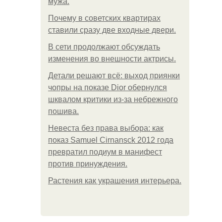
мужа.
Почему в советских квартирах
ставили сразу две входные двери.
В сети продолжают обсуждать
изменения во внешности актрисы.
Детали решают всё: выход приянки
чопры на показе Dior обернулся
шквалом критики из-за небрежного
пошива.
Невеста без права выбора: как
показ Samuel Cirnansck 2012 года
превратил подиум в манифест
против принуждения.
Растения как украшения интерьера.