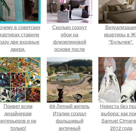
очему в советских
Сколько сохнут
Визуализаци
вартирах ставили
обои на
квартиры в Ж
разу две входные
флизелиновой
"Булычев".
двери.
основе после
поклейки. Когда
высохнет клей?
Привет всем
69-Летний житель
Невеста без пр
дизайнерам
Италии создал
выбора: как по
интерьеров и не
фальшивый
Samuel Cirnan
только!
античный
2012 года
амфитеатр и
превратил под