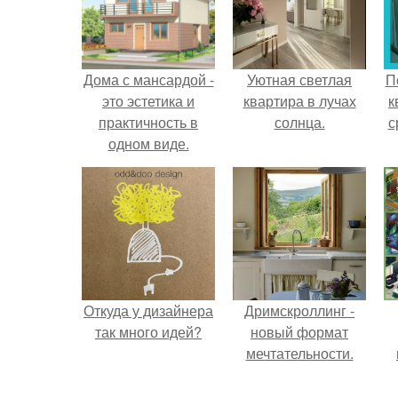
Дома с мансардой -
Уютная светлая
П
это эстетика и
квартира в лучах
к
практичность в
солнца.
с
одном виде.
Откуда у дизайнера
Дримскроллинг -
так много идей?
новый формат
мечтательности.