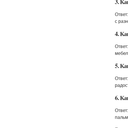
3. К
Ответ
с раз
4. Ка
Ответ
мебел
5. Ка
Ответ
радос
6. К
Ответ
пальм