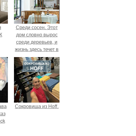
я
Среди сосен. Этот
К
дом словно вырос
среди деревьев, и
жизнь здесь течет в
собственном ритме
- спокойно, без
спешки и лишнего
шума.
ава
Сокровища из Hoff.
каз
sck
иум