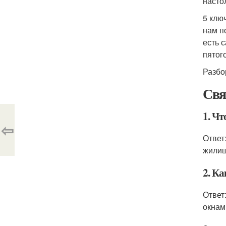
насто
5 клю
нам п
есть 
пятог
Разбо
Свя
1. Чт
⇦
Ответ
жилищ
2. Ка
Ответ
окнам