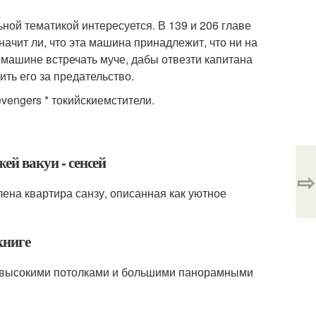
ой тематикой интересуется. В 139 и 206 главе
начит ли, что эта машина принадлежит, что ни на
 машине встречать муче, дабы отвезти капитана
ить его за предательство.
vengers * токийскиемстители.
жей вакуи - сенсей
⇨
лена квартира санзу, описанная как уютное
книге
с высокими потолками и большими панорамными