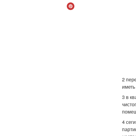
2 пер
иметь
3 в к
чисто
помеш
4 сег
парти