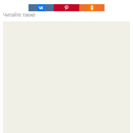
Читайте также
Как правильно обрезать герань, чтобы она пышно цвела.
Разноцветная керамическая плитка как украшение