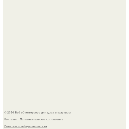
5 ошибок в планировке, из-за которых вы теряете метры.
"Проиллюстрированные Люди": Томас майландер
превратил солнечные ожоги в арт - объект.
© 2026 Всё об интерьере для дома и квартиры
Контакты
Пользовательское соглашение
Политика конфидециальности