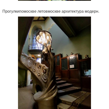
Прогулкипомоскве летовмоскве архитектура модерн.