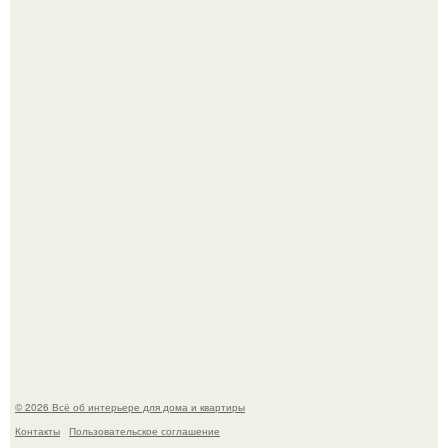
Это жилой комплекс в Париже, в пригороде нуази - ле -
гран.
"Ух, Заморочился же Дизайнер", - подумала я, когда
зашла в кафе - бар "слезы березы".
© 2026 Всё об интерьере для дома и квартиры
Контакты
Пользовательское соглашение