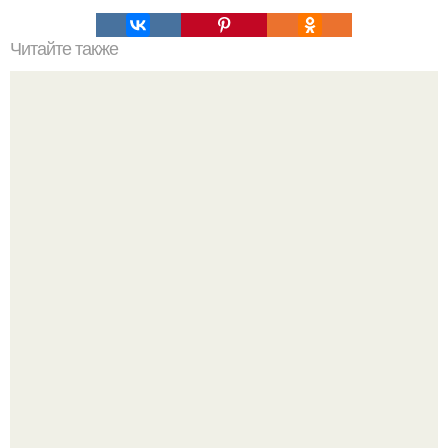
Читайте также
Как правильно обрезать герань, чтобы она пышно цвела.
5 ошибок в планировке, из-за которых вы теряете метры.