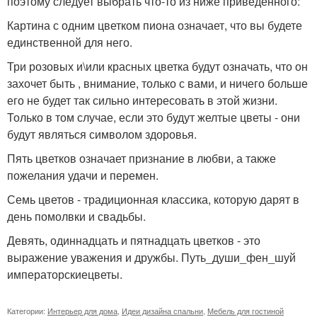
поэтому следует выбрать что-то из ниже приведенного:
Картина с одним цветком пиона означает, что вы будете
единственной для него.
Три розовых и\или красных цветка будут означать, что он
захочет быть , внимание, только с вами, и ничего больше
его не будет так сильно интересовать в этой жизни.
Только в том случае, если это будут желтые цветы - они
будут являться символом здоровья.
Пять цветков означает признание в любви, а также
пожелания удачи и перемен.
Семь цветов - традиционная классика, которую дарят в
день помолвки и свадьбы.
Девять, одиннадцать и пятнадцать цветков - это
выражение уважения и дружбы. Путь_души_фен_шуй
императорскиецветы.
Категории:
Интерьер для дома
,
Идеи дизайна спальни
,
Мебель для гостиной