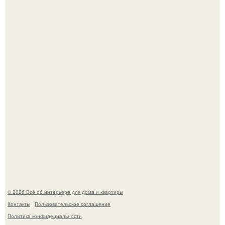
Сокровища из Hoff.
Эко - панно "Песочный Берег":
© 2026 Всё об интерьере для дома и квартиры
Контакты
Пользовательское соглашение
Политика конфидециальности