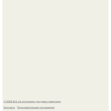
Сокровища из Hoff.
Эко - панно "Песочный Берег":
© 2026 Всё об интерьере для дома и квартиры
Контакты
Пользовательское соглашение