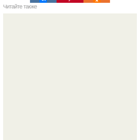
Читайте также
Ваза из бутылки. Приступаем к уроку
В сети продолжают обсуждать изменения во внешности
актрисы.