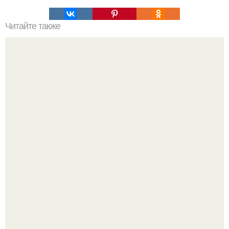
Читайте также
Что нужно сделать въезжая в новую квартиру. Приметы
и ритуалы при новоселье