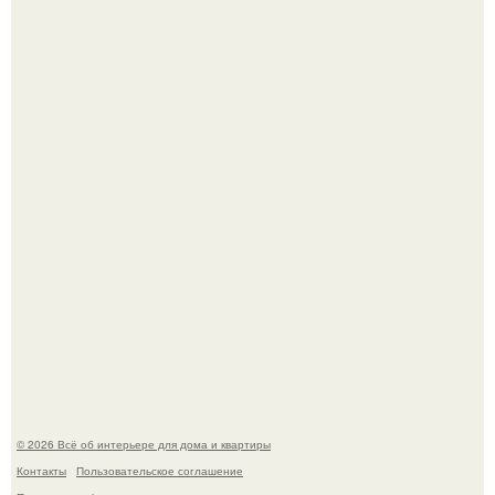
69-Летний житель Италии создал фальшивый античный
амфитеатр и долгое время успешно выдавал его за
настоящее историческое наследие.
Невеста без права выбора: как показ Samuel Cirnansck
2012 года превратил подиум в манифест против
принуждения.
© 2026 Всё об интерьере для дома и квартиры
Контакты
Пользовательское соглашение