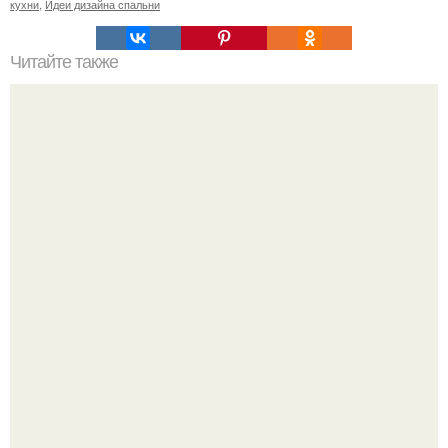
кухни
,
Идеи дизайна спальни
Читайте также
Как заливать гипс в форму. Как разводить гипс: Все о
приготовлении идеального раствора