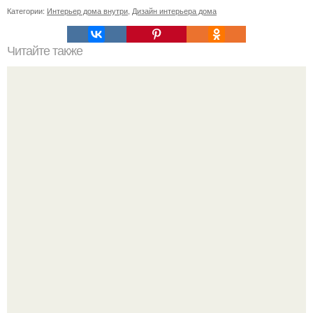
Категории:
Интерьер дома внутри
,
Дизайн интерьера дома
Читайте также
Значение картина с волками. В том случае, если вы
любите вышивать, то наверняка задумывались о том,
что означает та или иная вышитая вами картина.