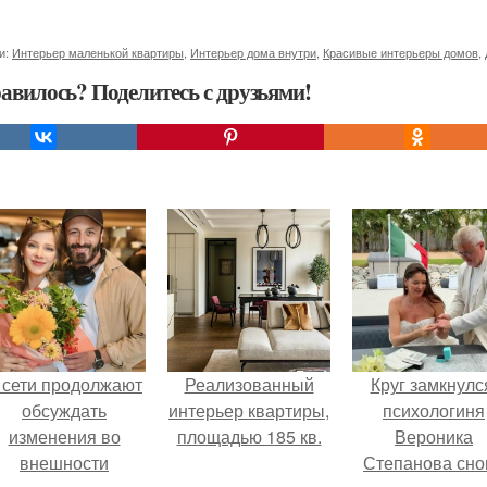
и:
Интерьер маленькой квартиры
,
Интерьер дома внутри
,
Красивые интерьеры домов
,
авилось? Поделитесь с друзьями!
 сети продолжают
Реализованный
Круг замкнулс
обсуждать
интерьер квартиры,
психологиня
изменения во
площадью 185 кв.
Вероника
внешности
Степанова сно