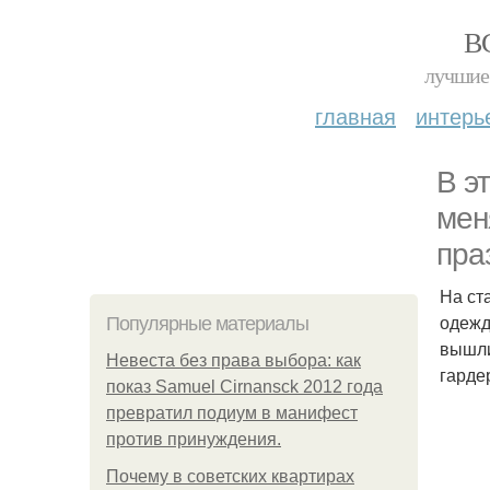
В
лучшие 
главная
интерь
В э
мен
пра
На ст
одежд
Популярные материалы
вышли
Невеста без права выбора: как
гарде
показ Samuel Cirnansck 2012 года
превратил подиум в манифест
против принуждения.
Почему в советских квартирах