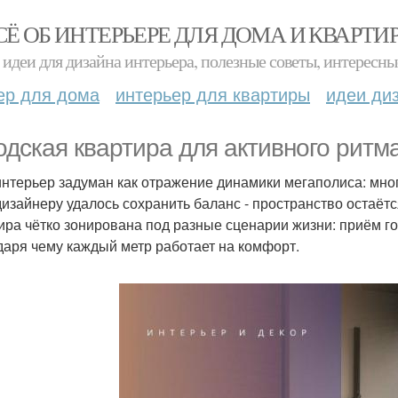
СЁ ОБ ИНТЕРЬЕРЕ ДЛЯ ДОМА И КВАРТИ
идеи для дизайна интерьера, полезные советы, интересны
ер для дома
интерьер для квартиры
идеи ди
одская квартира для активного ритм
интерьер задуман как отражение динамики мегаполиса: мно
дизайнеру удалось сохранить баланс - пространство остаёт
ира чётко зонирована под разные сценарии жизни: приём го
даря чему каждый метр работает на комфорт.