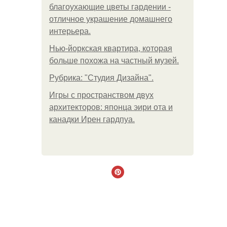
благоухающие цветы гардении -
отличное украшение домашнего
интерьера.
Нью-йоркская квартира, которая
больше похожа на частный музей.
Рубрика: "Студия Дизайна".
Игры с пространством двух
архитекторов: японца эири ота и
канадки Ирен гардпуа.