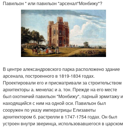
Павильон " или павильон "арсенал"Монбижу"?
В центре александровского парка расположено здание
арсенала, построенного в 1819-1834 годах.
Проектировали его и присматривали за строительством
архитекторы а. менелас и а. тон. Прежде на его месте
был охотничий павильон "Монбижу", парный эрмитажу и
находящийся с ним на одной оси. Павильон был
сооружен по указу императрицы Елизаветы
архитектором б. растрелли в 1747-1754 годах. Он был
устроен внутри зверинца, использовавшегося в царском