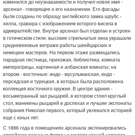
изменился до неузнаваемости и получил новое имя -
арсенал - говорящее о его назначении. Его фасады
были созданы по образцу английского замка шрубс -
хилла, гравюра с изображением которого висела в
адмиралтействе. Внутри арсенал был отделан и устроен
в готическом стиле: высокие стрельчатые окна украшали
средневековые витражи работы швейцарских и
немецких мастеров. На первом этаже размещались
парадная лестница, прихожая, библиотека, комната
императрицы, картинная и албанская комнаты; на
втором - восточные: индо - мусульманская, индо -
персидская и турецкая, в которых была расположена
коллекция восточного оружия. В центре здания -
восьмигранный зал рыцарей, в котором стоял круглый
стол, манекены рыцарей в доспехах и лучшие экспонаты
собрания Николая первого, который увлекался историей
еще с юных лет.
С 1886 года в помещениях арсенала экспонировались
армейские военные формы и модели зданий царского