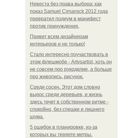
Невеста без права выбора: как
показ Samuel Cirnansck 2012 года
превратил подиум в манифест
против принуждения.
Привет всем дизайнерам
интерьеров и не только!
Стало интересно поучаствовать в
этом флешмобе - Artvsartist, хоть он
не совсем про рукоделие, а больше
про живопись, рисунок.
Среди сосен. Этот дом словно
вырос среди деревьев, и жизнь
здесь течет в собственном ритме -
спокойно, без спешки и лишнего
шума.
5 ошибок в планировке, из-за
которых вы теряете метры.