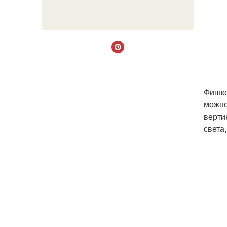
Фишко
можно
верти
света