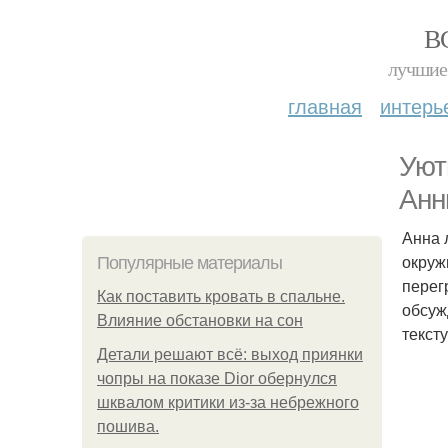
В
лучшие 
главная
интерь
Уют
Анн
Анна 
окруж
Популярные материалы
перег
Как поставить кровать в спальне.
обсуж
Влияние обстановки на сон
текст
Детали решают всё: выход приянки
чопры на показе Dior обернулся
шквалом критики из-за небрежного
пошива.