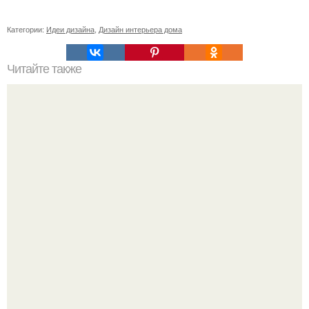
Категории:
Идеи дизайна
,
Дизайн интерьера дома
Читайте также
Невероятный триплекс в трайбеке за $30 миллионов!