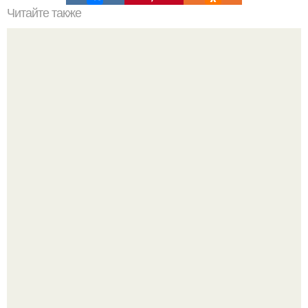
Читайте также
В доме не держатся деньги, что делать. Приметы, чтобы
деньги водились
Почему в советских квартирах ставили сразу две
входные двери.