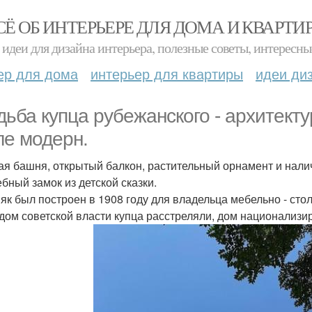
СЁ ОБ ИНТЕРЬЕРЕ ДЛЯ ДОМА И КВАРТИ
идеи для дизайна интерьера, полезные советы, интересны
ер для дома
интерьер для квартиры
идеи ди
дьба купца рубежанского - архитект
ле модерн.
ая башня, открытый балкон, растительный орнамент и налич
бный замок из детской сказки.
як был построен в 1908 году для владельца мебельно - стол
дом советской власти купца расстреляли, дом национализир