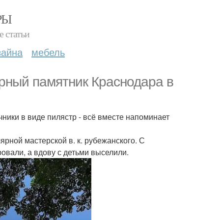
РЫ
е статьи
зайна
мебель
урный памятник Краснодара в
ники в виде пилястр - всё вместе напоминает
ярной мастерской в. к. рубежанского. С
овали, а вдову с детьми выселили.