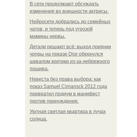
В сети продолжают обсуждать
изменения во внешности актрисы.
Нейросети добрались до семейных
чатов, и теперь под угрозой
мамины нервы.
Детали решают всё: выход приянки
чопры на показе Dior обернулся
шквалом критики из-за небрежного
пошива.
Невеста без права выбора: как
показ Samuel Cirnansck 2012 года
превратил подиум в манифест
против принуждения.
Уютная светлая квартира в лучах
солнца.