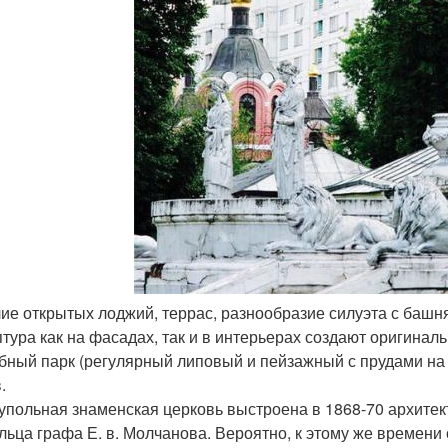
лие открытых лоджий, террас, разнообразие силуэта с баш
птура как на фасадах, так и в интерьерах создают оригина
бный парк (регулярный липовый и пейзажный с прудами на р
.
упольная знаменская церковь выстроена в 1868-70 архитек
льца графа Е. в. Молчанова. Вероятно, к этому же времени