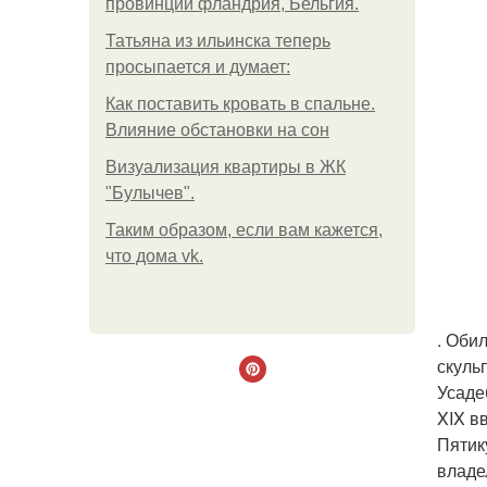
провинции фландрия, Бельгия.
Татьяна из ильинска теперь
просыпается и думает:
Как поставить кровать в спальне.
Влияние обстановки на сон
Визуализация квартиры в ЖК
"Булычев".
Таким образом, если вам кажется,
что дома vk.
. Оби
скуль
Усаде
XIX вв
Пятик
владе