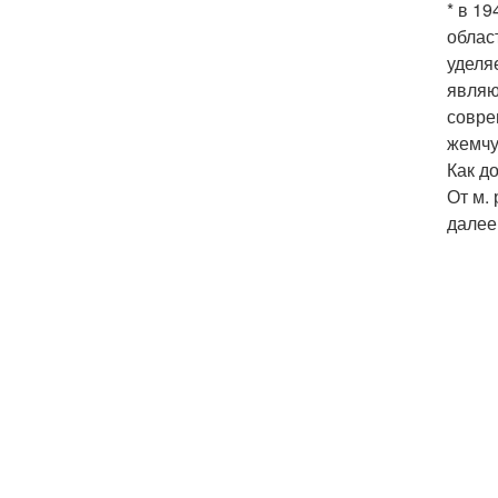
* в 1
облас
уделя
являю
совре
жемчу
Как д
От м.
далее