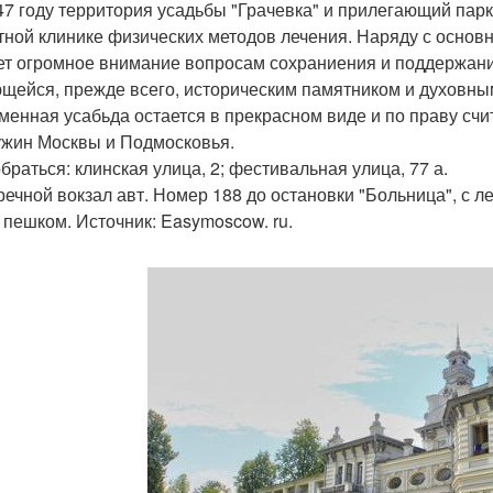
947 году территория усадьбы "Грачевка" и прилегающий пар
тной клинике физических методов лечения. Наряду с осно
ет огромное внимание вопросам сохраниения и поддержани
щейся, прежде всего, историческим памятником и духовн
менная усабьда остается в прекрасном виде и по праву счит
жин Москвы и Подмосковья.
обраться: клинская улица, 2; фестивальная улица, 77 а.
 речной вокзал авт. Номер 188 до остановки "Больница", с 
 пешком. Источник: Easymoscow. ru.