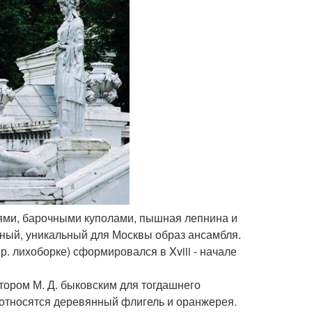
нями, барочными куполами, пышная лепнина и
льный, уникальный для Москвы образ ансамбля.
. лихоборке) сформировался в Xviii - начале
тором М. Д. быковским для тогдашнего
 относятся деревянный флигель и оранжерея.