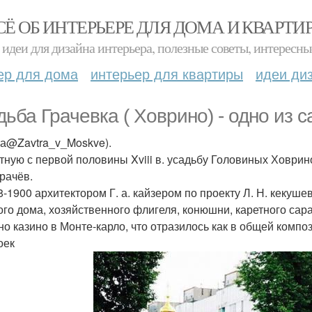
СЁ ОБ ИНТЕРЬЕРЕ ДЛЯ ДОМА И КВАРТИ
идеи для дизайна интерьера, полезные советы, интересны
ер для дома
интерьер для квартиры
идеи ди
дьба Грачевка ( Ховрино) - одно из 
та@Zavtra_v_Moskve).
тную с первой половины Xviii в. усадьбу Головиных Ховрин
Грачёв.
8-1900 архитектором Г. а. кайзером по проекту Л. Н. кекуш
ого дома, хозяйственного флигеля, конюшни, каретного са
но казино в Монте-карло, что отразилось как в общей компо
оек