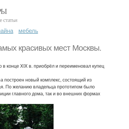
РЫ
е статьи
зайна
мебель
самых красивых мест Москвы.
о в конце XIX в. приобрёл и переименовал купец
ева построен новый комплекс, состоящий из
рая. По желанию владельца прототипом было
зиции главного дома, так и во внешних формах