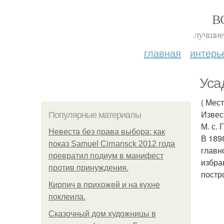
В
лучшие 
главная
интерь
Уса
( Мес
Извес
Популярные материалы
М. с. 
Невеста без права выбора: как
В 189
показ Samuel Cirnansck 2012 года
главн
превратил подиум в манифест
избра
против принуждения.
постр
Кирпич в прихожей и на кухне
поклеила.
Сказочный дом художницы в