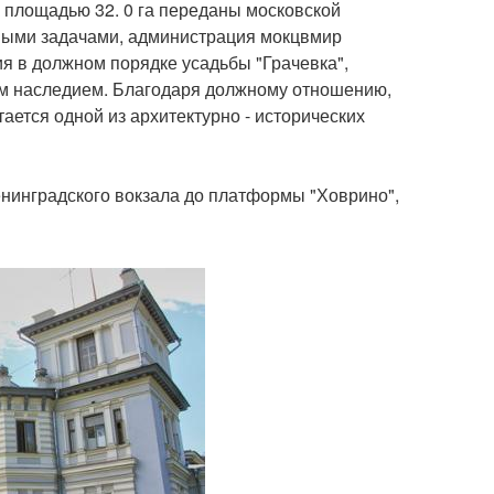
к площадью 32. 0 га переданы московской
вными задачами, администрация мокцвмир
я в должном порядке усадьбы "Грачевка",
ым наследием. Благодаря должному отношению,
ается одной из архитектурно - исторических
ленинградского вокзала до платформы "Ховрино",