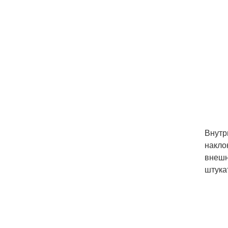
Внутр
накло
внешн
штука