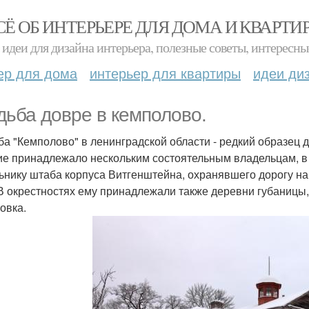
СЁ ОБ ИНТЕРЬЕРЕ ДЛЯ ДОМА И КВАРТИ
идеи для дизайна интерьера, полезные советы, интересны
ер для дома
интерьер для квартиры
идеи ди
дьба довре в кемполово.
ба "Кемполово" в ленинградской области - редкий образец д
е принадлежало нескольким состоятельным владельцам, в 
ьнику штаба корпуса Витгенштейна, охранявшего дорогу на
 В окрестностях ему принадлежали также деревни губаницы,
овка.