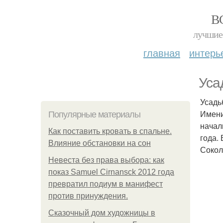
В
лучшие 
главная
интерь
Уса
Усадь
Имени
Популярные материалы
начал
Как поставить кровать в спальне.
года.
Влияние обстановки на сон
Сокол
Невеста без права выбора: как
показ Samuel Cirnansck 2012 года
превратил подиум в манифест
против принуждения.
Сказочный дом художницы в