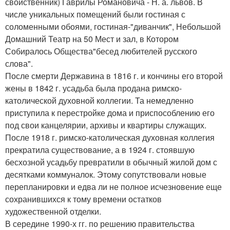
свойственник) Гаврилы Романовича - Н. а. львов. В
числе уникальных помещений были гостиная с
соломенными обоями, гостиная-"диванчик", Небольшой
Домашний Театр на 50 Мест и зал, в Котором
Собиралось Общества"бесед любителей русского
слова".
После смерти Державина в 1816 г. и кончины его второй
жены в 1842 г. усадьба былa проданa римско-
католической духовной коллегии. Та немедленно
приступила к перестройке дома и приспособлению его
под свои канцелярии, архивы и квартиры служащих.
После 1918 г. римско-католическая духовная коллегия
прекратила существование, а в 1924 г. стоявшую
бесхозной усадьбу превратили в обычный жилой дом с
десятками коммуналок. Этому сопутствовали новые
перепланировки и едва ли не полное исчезновение еще
сохранившихся к тому времени остатков
художественной отделки.
В середине 1990-х гг. по решению правительства