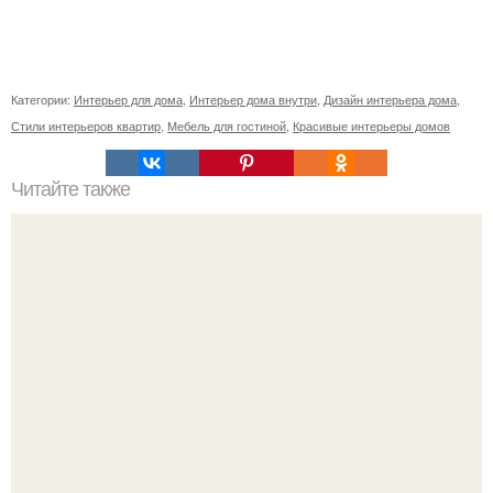
Категории:
Интерьер для дома
,
Интерьер дома внутри
,
Дизайн интерьера дома
,
Стили интерьеров квартир
,
Мебель для гостиной
,
Красивые интерьеры домов
Читайте также
Сколько сохнут обои на флизелиновой основе после
поклейки. Когда высохнет клей?