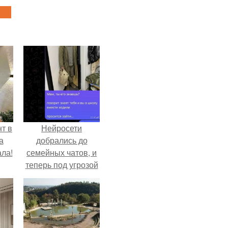
т в
Нейросети
а
добрались до
ла!
семейных чатов, и
теперь под угрозой
мамины нервы.