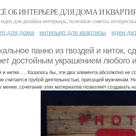
СЁ ОБ ИНТЕРЬЕРЕ ДЛЯ ДОМА И КВАРТИ
идеи для дизайна интерьера, полезные советы, интересны
ер для дома
интерьер для квартиры
идеи ди
кальное панно из гвоздей и ниток, 
нет достойным украшением любого и
и и нитки …. Казалось бы, эти два элемента абсолютно не с
ое считается грубой деятельностью, присущей мужчинам. Ни
е менее, сочетание этих материалов позволяет создавать 