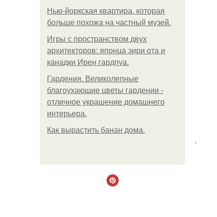
Нью-йоркская квартира, которая
больше похожа на частный музей.
Игры с пространством двух
архитекторов: японца эири ота и
канадки Ирен гардпуа.
Гардения. Великолепные
благоухающие цветы гардении -
отличное украшение домашнего
интерьера.
Как вырастить банан дома.
.