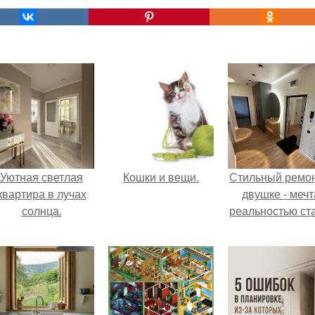
Уютная светлая
Кошки и вещи.
Стильный ремон
квартира в лучах
двушке - мечт
солнца.
реальностью ста