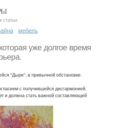
РЫ
е статьи
зайна
мебель
 которая уже долгое время
рьера.
ейся "Дыре", в привычной обстановке.
есогласием с получившейся дисгармонией.
жет и должна стать важной составляющей