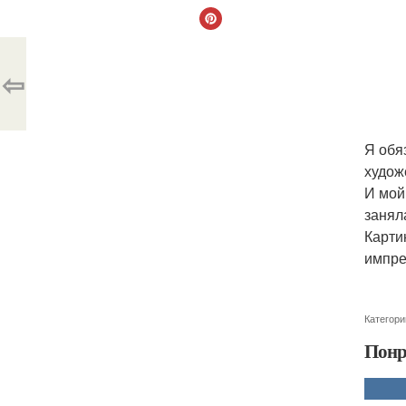
⇦
Я обя
худож
И мой
занял
Карти
импре
Категори
Понр