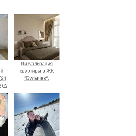
Визуализация
ой
квартиры в ЖК
(24,
"Булычев".
) в