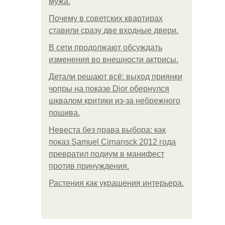
мужа.
Почему в советских квартирах
ставили сразу две входные двери.
В сети продолжают обсуждать
изменения во внешности актрисы.
Детали решают всё: выход приянки
чопры на показе Dior обернулся
шквалом критики из-за небрежного
пошива.
Невеста без права выбора: как
показ Samuel Cirnansck 2012 года
превратил подиум в манифест
против принуждения.
Растения как украшения интерьера.