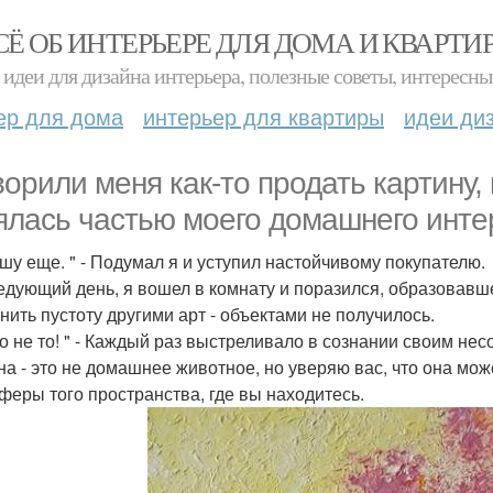
СЁ ОБ ИНТЕРЬЕРЕ ДЛЯ ДОМА И КВАРТИ
идеи для дизайна интерьера, полезные советы, интересны
ер для дома
интерьер для квартиры
идеи ди
ворили меня как-то продать картину,
ялась частью моего домашнего инте
шу еще. " - Подумал я и уступил настойчивому покупателю.
едующий день, я вошел в комнату и поразился, образовавш
нить пустоту другими арт - объектами не получилось.
то не то! " - Каждый раз выстреливало в сознании своим н
на - это не домашнее животное, но уверяю вас, что она мо
феры того пространства, где вы находитесь.