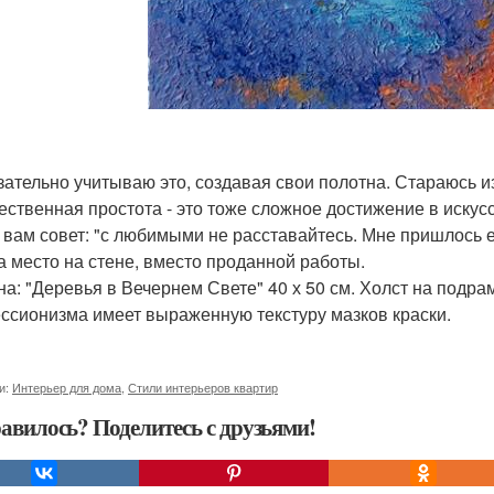
зательно учитываю это, создавая свои полотна. Стараюсь и
ественная простота - это тоже сложное достижение в искус
 вам совет: "с любимыми не расставайтесь. Мне пришлось е
а место на стене, вместо проданной работы.
на: "Деревья в Вечернем Свете" 40 х 50 см. Холст на подра
ссионизма имеет выраженную текстуру мазков краски.
и:
Интерьер для дома
,
Стили интерьеров квартир
авилось? Поделитесь с друзьями!