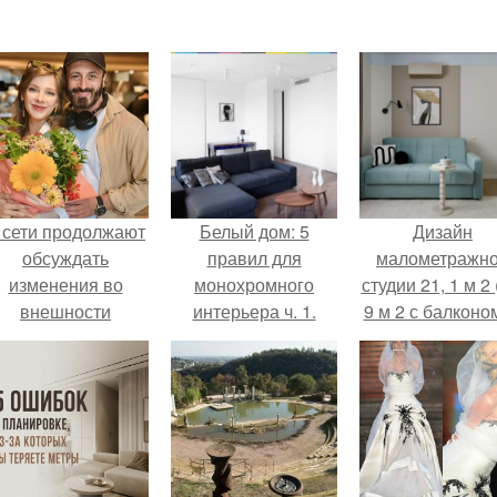
 сети продолжают
Белый дом: 5
Дизайн
обсуждать
правил для
малометражн
изменения во
монохромного
студии 21, 1 м 2 
внешности
интерьера ч. 1.
9 м 2 с балконом
актрисы.
Краснодаре.