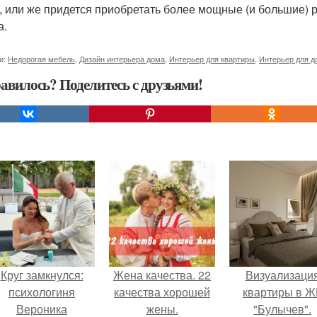
, или же придется приобретать более мощные (и большие) 
а.
и:
Недорогая мебель
,
Дизайн интерьера дома
,
Интерьер для квартиры
,
Интерьер для д
авилось? Поделитесь с друзьями!
Круг замкнулся:
Жена качества. 22
Визуализаци
психологиня
качества хорошей
квартиры в Ж
Вероника
жены.
"Булычев".