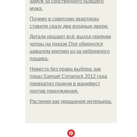
замуж за собственного бывшего
мужа.
Почему в советских квартирах
ставили сразу две входные двери.
Детали решают всё: выход приянки
чопры на показе Dior обернулся
шквалом критики из-за небрежного
пошива.
Невеста без права выбора: как
показ Samuel Cirnansck 2012 года
превратил подиум в манифест
против принуждения.
Растения как украшения интерьера.