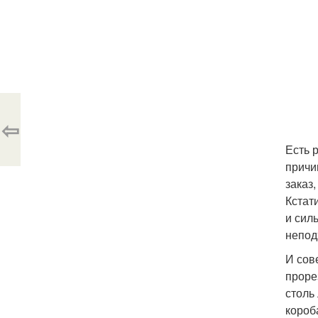
⇦
Есть 
причи
заказ,
Кстат
и сил
непод
И сов
проре
столь
короб