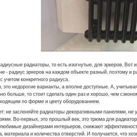
радиусные радиаторы, то есть изогнутые, для эркеров. Вот и
не - радиус эркеров на каждом объекте разный, поэтому и 
 с учетом конкретного радиуса.
и, это недорогие варианты, а вполне доступные. А, учитыва
ьно больше, то стоит сделать один раз и хорошо, чем сэкон
ходящим по форме и цвету оборудованием.
ет: не заслоняйте радиаторы декоративными панелями, не у
зями. Во-первых, это прошлый век, это трюма для радиатор
 любимые дизайнерами интерьеров, снижают эффективность
а, материала и количества отверстий. И получается, что хо