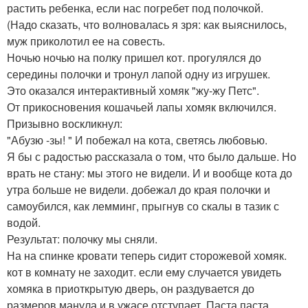
растить ребенка, если нас погребет под полочкой.
(Надо сказать, что волновалась я зря: как выяснилось,
муж приколотил ее на совесть.
Ночью ночью на полку пришел кот. прогулялся до
середины полочки и тронул лапой одну из игрушек.
Это оказался интерактивный хомяк "жу-жу Петс".
От прикосновения кошачьей лапы хомяк включился.
Призывно воскликнул:
"Абузю -зы! " И побежал на кота, светясь любовью.
Я бы с радостью рассказала о том, что было дальше. Но
врать не стану: мы этого не видели. И и вообще кота до
утра больше не видели. добежал до края полочки и
самоубился, как лемминг, прыгнув со скалы в тазик с
водой.
Результат: полочку мы сняли.
На на спинке кровати теперь сидит сторожевой хомяк.
кот в комнату не заходит. если ему случается увидеть
хомяка в приоткрытую дверь, он раздувается до
размеров манула и в ужасе отступает. Паста паста