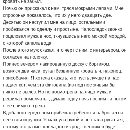
кровать не забыл.
Ночью он прискакал к нам, тряся мокрыми лапами. Мне
спросонья показалось, что их у него двадцать две.
Десятью он наступил мне на лицо, остальными
пробежался по одеялу и простыне. Напоследок звонко
поцеловал мужа в нос, ткнувшись в него мокрой мордой,
с которой капала вода.
После этого муж сказал, что черт с ним, с интерьером, он
согласен на полочку.
Принес вечером лакированную доску с бортиком,
возился два часа, ругал безвинную кровать и, наконец,
присобачил. Я хотела сказать, что пусть лучше на нас
падает кот, чем эта фиговина (из-под нее живым бы
никто не вылез. Но но посмотрела на лицо мужа и
решила промолчать. , думаю, одну ночь поспим - а потом
я ее сниму от греха.
Вдобавок перед сном прибежал ребенок и набросал на
нее свои игрушки. Я махнула рукой и не стала ругаться,
потому что размышляла, кто из родственников будет