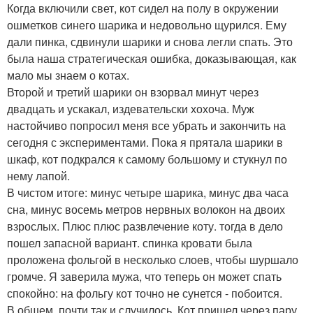
Когда включили свет, кот сидел на полу в окружении
ошметков синего шарика и недовольно щурился. Ему
дали пинка, сдвинули шарики и снова легли спать. Это
была наша стратегическая ошибка, доказывающая, как
мало мы знаем о котах.
Второй и третий шарики он взорвал минут через
двадцать и ускакал, издевательски хохоча. Муж
настойчиво попросил меня все убрать и закончить на
сегодня с экспериментами. Пока я прятала шарики в
шкаф, кот подкрался к самому большому и стукнул по
нему лапой.
В чистом итоге: минус четыре шарика, минус два часа
сна, минус восемь метров нервных волокон на двоих
взрослых. Плюс плюс развлечение коту. тогда в дело
пошел запасной вариант. спинка кровати была
проложена фольгой в несколько слоев, чтобы шуршало
громче. Я заверила мужа, что теперь он может спать
спокойно: на фольгу кот точно не сунется - побоится.
В общем, почти так и случилось. Кот пришел через пару