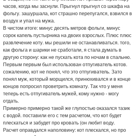
часов, когда мы заснули. Прыгнул прыгнул со шкафа на
фольгу. зашуршала, кот страшно перепугался, взвился в
воздух и упал на мужа.
В чистом итоге: минус десять метров фольги, минус
сорок капель пустырника на двоих взрослых. Плюс плюс
развлечение коту. мы решили не останавливаться. того,
как фольга и шарики не сработали, я стала думать в
другую сторону: как не пускать кота по ночам в спальню.
Первым первым был использован отпугиватель котов.
сожалению, кот не понял, что это отпугиватель. Зато
понял муж, который морщился, принюхивался и в конце
концов попросил проветрить комнату. Так что у меня
теперь есть отпугиватель мужей, кому нужно - могу
отдать.
Примерно примерно такой же глупостью оказался тазик
с водой. поставили его с тем расчетом, что кот будет
плескаться и забудет про кровать (он любит воду.
Расчет оправдался наполовину: кот плескался, но про