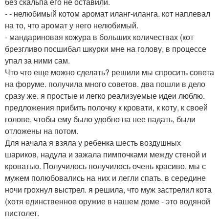
без скальпа его не оставили.
- - нелюбимый котом аромат иланг-иланга. кот наплевал
на то, что аромат у него нелюбимый.
- мандариновая кожура в больших количествах (кот
брезгливо посшибал шкурки мне на голову, в процессе
упал за ними сам.
Что что еще можно сделать? решили мы спросить совета
на форуме. получила много советов. два пошли в дело
сразу же. я простые и легко реализуемые идеи люблю.
предложения прибить полочку к кровати, к коту, к своей
голове, чтобы ему было удобно на нее падать, были
отложены на потом.
Для начала я взяла у ребенка шесть воздушных
шариков, надула и зажала пимпочками между стеной и
кроватью. Получилось получилось очень красиво. мы с
мужем полюбовались на них и легли спать. в середине
ночи грохнул выстрел. я решила, что муж застрелил кота
(хотя единственное оружие в нашем доме - это водяной
пистолет.