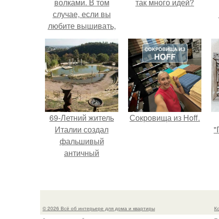
волками. В том
так много идей?
случае, если вы
любите вышивать,
то наверняка
задумывались о
том, что означает та
или иная вышитая
вами картина.
69-Летний житель
Сокровища из Hoff.
Италии создал
"
фальшивый
античный
амфитеатр и
долгое время
успешно выдавал
его за настоящее
© 2026 Всё об интерьере для дома и квартиры
К
историческое