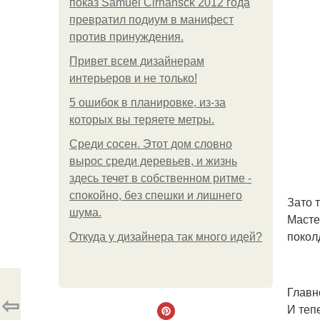
показ Samuel Cirnansck 2012 года
превратил подиум в манифест
против принуждения.
Привет всем дизайнерам
интерьеров и не только!
5 ошибок в планировке, из-за
которых вы теряете метры.
Среди сосен. Этот дом словно
вырос среди деревьев, и жизнь
здесь течет в собственном ритме -
спокойно, без спешки и лишнего
Зато 
шума.
Масте
покол
Откуда у дизайнера так много идей?
Главн
⇦
И теп