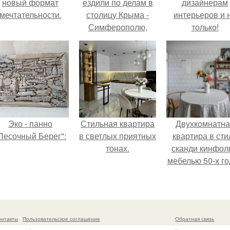
новый формат
ездили по делам в
дизайнерам
мечтательности.
столицу Крыма -
интерьеров и 
Симферополю,
только!
после решения
всех вопросов
решили
прогуляться по
центру и культурно
отдохнуть.
Эко - панно
Стильная квартира
Двухкомнатна
Песочный Берег":
в светлых приятных
квартира в сти
тонах.
сканди кинфол
мебелью 50-х го
в высотке на
котельническо
онтакты
Пользовательское соглашение
Обратная связь