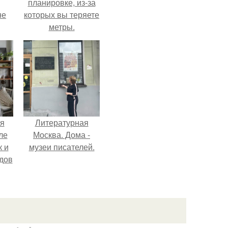
планировке, из-за
не
которых вы теряете
метры.
я
Литературная
ле
Москва. Дома -
к и
музеи писателей.
дов
й.