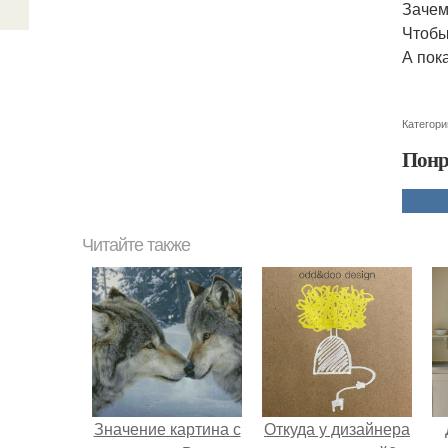
Зачем
Чтобы
А пока
Категори
Понр
Читайте также
Значение картина с
Откуда у дизайнера