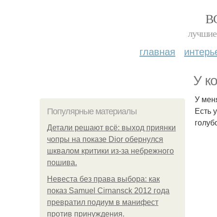
В
лучшие 
главная
интерь
У к
У мен
Есть 
Популярные материалы
голуб
Детали решают всё: выход приянки
чопры на показе Dior обернулся
шквалом критики из-за небрежного
пошива.
Невеста без права выбора: как
показ Samuel Cirnansck 2012 года
превратил подиум в манифест
против принуждения.