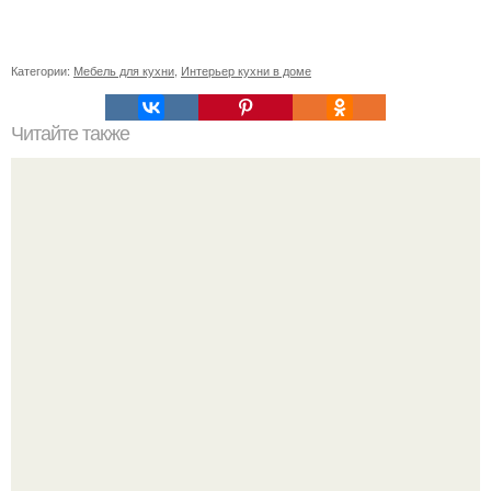
Категории:
Мебель для кухни
,
Интерьер кухни в доме
Читайте также
Как приготовить гипс для заливки форм. Как разводить
гипс: Все о приготовлении идеального раствора