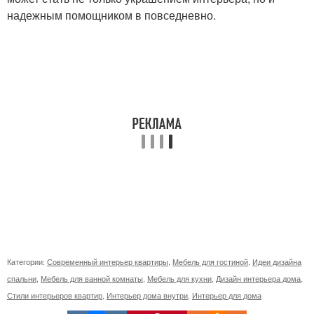
надежным помощником в повседневно.
Категории:
Современный интерьер квартиры
,
Мебель для гостиной
,
Идеи дизайна
спальни
,
Мебель для ванной комнаты
,
Мебель для кухни
,
Дизайн интерьера дома
,
Стили интерьеров квартир
,
Интерьер дома внутри
,
Интерьер для дома