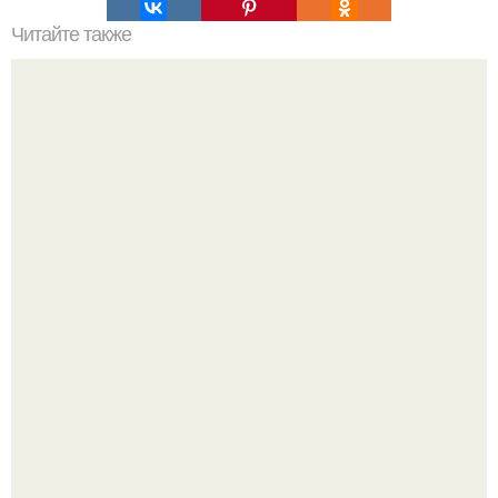
Читайте также
Сколько пеноблоков в 1 м2. Расчет количества
пеноблоков
Привет всем дизайнерам интерьеров и не только!