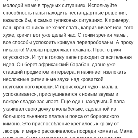
молодой маме в трудных ситуациях. Используйте
способность папы находить нестандартные решения,
казалось бы, в самых тупиковых ситуациях. К примеру,
ваш крошка никак не хочет спать, капризничает или, того
хуже, кричит вот уже целый час. С точки зрения мамы,
все способы успокоить крикуна перепробованы. А проку
никакого! Малыш продолжает плакать. Просто руки
опускаются. И тут в голову папе приходит спасительная
идея. Он берет африканский барабан, давно уже
ставший предметом интерьера, и начинает извлекать
несложные ритмичные звуки над кроваткой
неугомонного крошки. И происходит чудо - малыш
успокаивается, прислушивается к новым звукам и
вскоре сладко засыпает. Еще один находчивый папа
укачивал свою дочку в колыбельке, сделанной из
большого льняного платка и пояса от борцовского
кимоно. Это приспособление крепилось к крюку от
люстры и мерно раскачивалось посреди комнаты. Мама