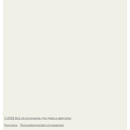
5 ошибок в планировке, из-за которых вы теряете метры.
Детали решают всё: выход приянки чопры на показе Dior
обернулся шквалом критики из-за небрежного пошива.
© 2026 Всё об интерьере для дома и квартиры
Контакты
Пользовательское соглашение