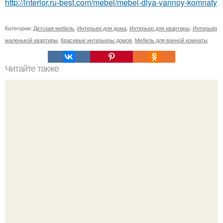
http://interior.ru-best.com/mebel/mebel-dlya-vannoy-komnaty
Категории:
Детская мебель
,
Интерьер для дома
,
Интерьер для квартиры
,
Интерьер
маленькой квартиры
,
Красивые интерьеры домов
,
Мебель для ванной комнаты
Читайте также
Труд папой быть.