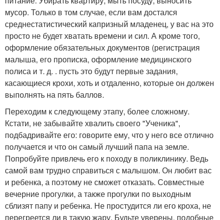
питание. Убирать квартиру, мыть посуду, выносить
мусор. Только в том случае, если вам достался
среднестатистический капризный младенец, у вас на это
просто не будет хватать времени и сил. А кроме того,
оформление обязательных документов (регистрация
малыша, его прописка, оформление медицинского
полиса и т. д. . пусть это будут первые задания,
касающиеся крохи, хоть и отдаленно, которые он должен
выполнять на пять баллов.
Переходим к следующему этапу, более сложному.
Кстати, не забывайте хвалить своего "Ученика",
подбадривайте его: говорите ему, что у него все отлично
получается и что он самый лучший папа на земле.
Попробуйте привлечь его к походу в поликлинику. Ведь
самой вам трудно справиться с малышом. Он любит вас
и ребенка, а поэтому не сможет отказать. Совместные
вечерние прогулки, а также прогулки по выходным
сблизят папу и ребенка. Не простудится ли его кроха, не
перегреется ли в такую жару. Будьте уверены, подобные