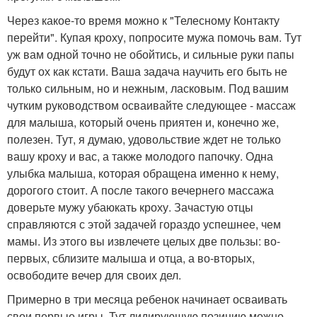
Через какое-то время можно к "Телесному Контакту
перейти". Купая кроху, попросите мужа помочь вам. Тут
уж вам одной точно не обойтись, и сильные руки папы
будут ох как кстати. Ваша задача научить его быть не
только сильным, но и нежным, ласковым. Под вашим
чутким руководством осваивайте следующее - массаж
для малыша, который очень приятен и, конечно же,
полезен. Тут, я думаю, удовольствие ждет не только
вашу кроху и вас, а также молодого папочку. Одна
улыбка малыша, которая обращена именно к нему,
дорогого стоит. А после такого вечернего массажа
доверьте мужу убаюкать кроху. Зачастую отцы
справляются с этой задачей гораздо успешнее, чем
мамы. Из этого вы извлечете целых две пользы: во-
первых, сблизите малыша и отца, а во-вторых,
освободите вечер для своих дел.
Примерно в три месяца ребенок начинает осваивать
свои первые игры. Тут лидирующую позицию можно