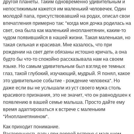
другой планеты. Таким одновременно удивительным и
непостижимым кажется им маленький человечек. Один
молодой папа, присутствовавший на родах, описал свои
впечатления примерно так: "когда моя дочка родилась на
свет, она была как маленький инопланетянин, каким-то
чудом появившийся в нашей жизни. Такая маленькая, но
такая сильная и красивая. Мне казалось, что при
рождении на свет дети обязаны истошно кричать, а она
будто бы что-то спокойно рассказывала нам на своем
языке. Но самым удивительным был взгляд ее темных
глаз, такой глубокий, изучающий, мудрый. Я понял, какое
это удивительное событие - рождение человека". Но
даже если вы не услышали из уст своего мужа столь
красивого признания, это не значит, что он равнодушен к
появлению в вашей семье малыша. Просто дайте ему
время адаптироваться к встрече с маленьким
"Инопланетянином".
Как приходит понимание.
Растерянность папы при первой встрече с малышом