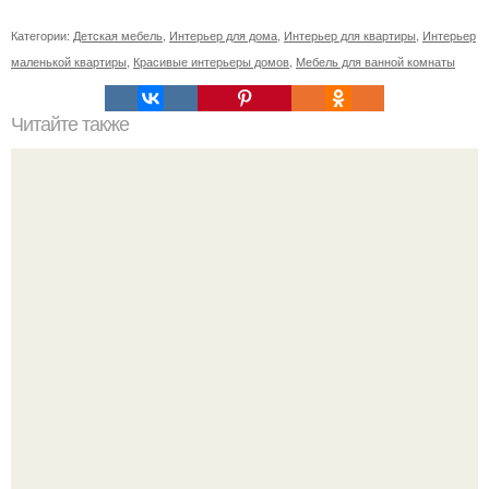
Категории:
Детская мебель
,
Интерьер для дома
,
Интерьер для квартиры
,
Интерьер
маленькой квартиры
,
Красивые интерьеры домов
,
Мебель для ванной комнаты
Читайте также
12, 5 причин выбрать гостиницу "Monarh"?