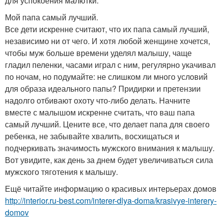
для успокоения малютки.
Мой папа самый лучший.
Все дети искренне считают, что их папа самый лучший,
независимо ни от чего. И хотя любой женщине хочется,
чтобы муж больше времени уделял малышу, чаще
гладил пеленки, часами играл с ним, регулярно укачивал
по ночам, но подумайте: не слишком ли много условий
для образа идеального папы? Придирки и претензии
надолго отбивают охоту что-либо делать. Начните
вместе с малышом искренне считать, что ваш папа
самый лучший. Цените все, что делает папа для своего
ребенка, не забывайте хвалить, восхищаться и
подчеркивать значимость мужского внимания к малышу.
Вот увидите, как день за днем будет увеличиваться сила
мужского тяготения к малышу.
Ещё читайте информацию о красивых интерьерах домов
http://interior.ru-best.com/interer-dlya-doma/krasivye-interery-
domov