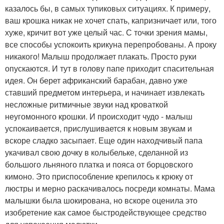
казалось бы, в самых тупиковых ситуациях. К примеру,
ваш крошка никак не хочет спать, капризничает или, того
хуже, кричит вот уже целый час. С точки зрения мамы,
все способы успокоить крикуна перепробованы. А проку
никакого! Малыш продолжает плакать. Просто руки
опускаются. И тут в голову папе приходит спасительная
идея. Он берет африканский барабан, давно уже
ставший предметом интерьера, и начинает извлекать
несложные ритмичные звуки над кроваткой
неугомонного крошки. И происходит чудо - малыш
успокаивается, прислушивается к новым звукам и
вскоре сладко засыпает. Еще один находчивый папа
укачивал свою дочку в колыбельке, сделанной из
большого льняного платка и пояса от борцовского
кимоно. Это приспособление крепилось к крюку от
люстры и мерно раскачивалось посреди комнаты. Мама
малышки была шокирована, но вскоре оценила это
изобретение как самое быстродействующее средство