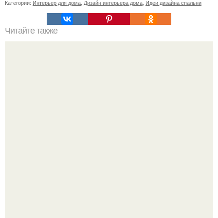
Категории:
Интерьер для дома
,
Дизайн интерьера дома
,
Идеи дизайна спальни
Читайте также
11 рецептов сахарной глазури, чтобы подойти творчески
к украшению печенюшек.