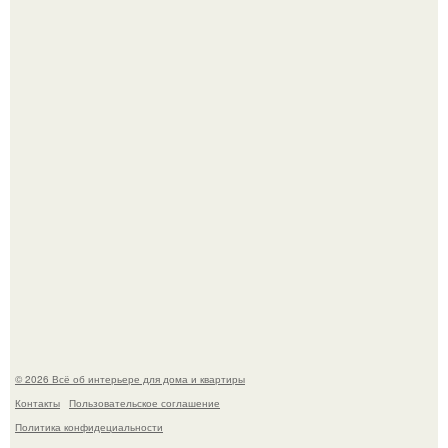
5 ошибок в планировке, из-за которых вы теряете метры.
"Проиллюстрированные Люди": Томас майландер
превратил солнечные ожоги в арт - объект.
© 2026 Всё об интерьере для дома и квартиры
Контакты
Пользовательское соглашение
Политика конфидециальности