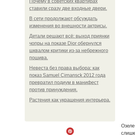
Почему в советских квартирах
ставили сразу две входные двери.
В сети продолжают обсуждать
изменения во внешности актрисы.
Детали решают всё: выход приянки
чопры на показе Dior обернулся
шквалом критики из-за небрежного
пошива.
Невеста без права выбора: как
показ Samuel Cirnansck 2012 года
превратил подиум в манифест
против принуждения.
Растения как украшения интерьера.
Озеле
слишк