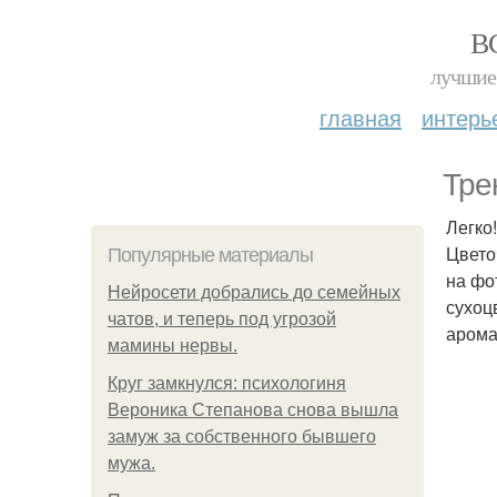
В
лучшие 
главная
интерь
Тре
Легко
Цвето
Популярные материалы
на фо
Нейросети добрались до семейных
сухоц
чатов, и теперь под угрозой
арома
мамины нервы.
Круг замкнулся: психологиня
Вероника Степанова снова вышла
замуж за собственного бывшего
мужа.