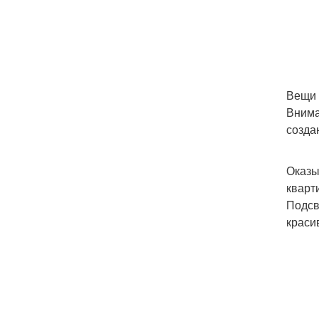
Вещи 
Внима
созда
Оказы
кварт
Подсв
краси