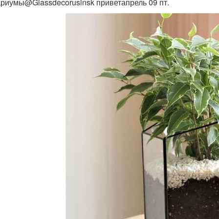
риумы@Glassdecorusinsk приветапрель 09 пт.