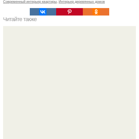
Современный интерьер квартиры
,
Интерьер деревянных домов
Читайте также
7 способов сделать уютнее свой дом.
Уютная светлая квартира в лучах солнца.