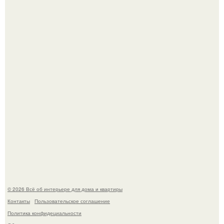
Невеста без права выбора: как показ Samuel Cirnansck
2012 года превратил подиум в манифест против
принуждения.
Эко - панно "Песочный Берег":
© 2026 Всё об интерьере для дома и квартиры
Контакты
Пользовательское соглашение
Политика конфидециальности