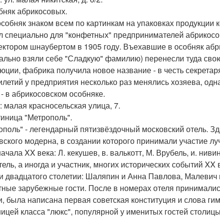
обняк абрикосовых.
особняк знаком всем по картинкам на упаковках продукции 
л специально для "конфетных" предпринимателей абрикосо
ектором шнаубертом в 1905 году. Въехавшие в особняк абр
ально взяли себе "Сладкую" фамилию) перенесли туда сво
юции, фабрика получила новое название - в честь секретар
илетий у предприятия несколько раз менялись хозяева, одн
 - в абрикосовском особняке.
: малая красносельская улица, 7.
стиница "Метрополь".
ополь" - легендарный пятизвёздочный московский отель. З
вского модерна, в создании которого принимали участие лу
начала XX века: Л. кекушев, в. валькотт, М. Врубель, и. ниви
тель, а иногда и участник, многих исторических событий XX
и двадцатого столетии: Шаляпин и Анна Павлова, Малевич и
тные зарубежные гости. После в номерах отеля принимали
и, была написана первая советская конституция и слова гим
ницей класса "люкс", популярной у именитых гостей столицы