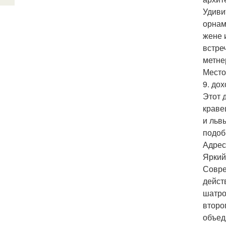
Удиви
орнам
жене 
встре
метне
Место:
9. до
Этот 
кравец
и льв
подоб
Адрес
Яркий
Совре
дейст
шатро
второ
объед