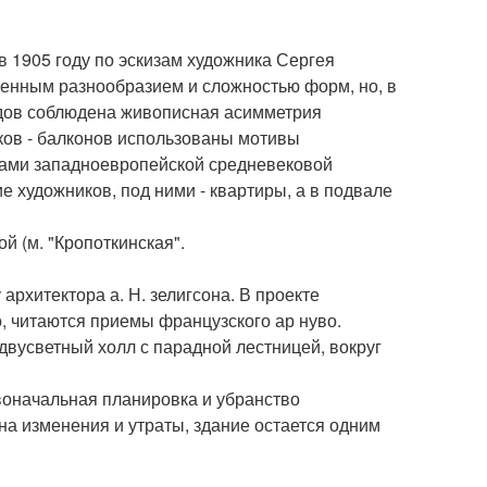
 в 1905 году по эскизам художника Сергея
венным разнообразием и сложностью форм, но, в
адов соблюдена живописная асимметрия
ков - балконов использованы мотивы
нтами западноевропейской средневековой
 художников, под ними - квартиры, а в подвале
й (м. "Кропоткинская".
архитектора а. Н. зелигсона. В проекте
, читаются приемы французского ар нуво.
вусветный холл с парадной лестницей, вокруг
воначальная планировка и убранство
на изменения и утраты, здание остается одним