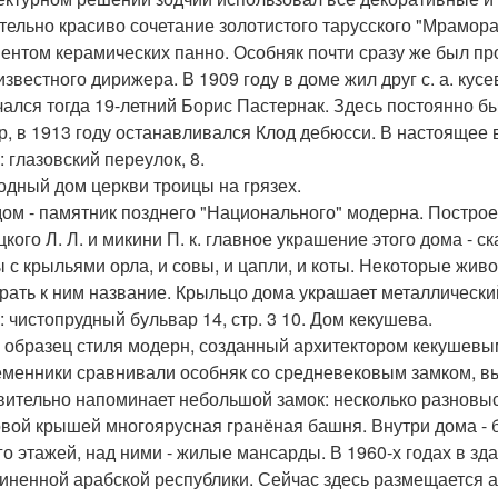
тельно красиво сочетание золотистого тарусского "Мрамор
ентом керамических панно. Особняк почти сразу же был прод
известного дирижера. В 1909 году в доме жил друг с. а. кус
чался тогда 19-летний Борис Пастернак. Здесь постоянно бы
р, в 1913 году останавливался Клод дебюсси. В настоящее 
 глазовский переулок, 8.
ходный дом церкви троицы на грязех.
дом - памятник позднего "Национального" модерна. Построен
кого Л. Л. и микини П. к. главное украшение этого дома - ск
ы с крыльями орла, и совы, и цапли, и коты. Некоторые жи
рать к ним название. Крыльцо дома украшает металлический
: чистопрудный бульвар 14, стр. 3 10. Дом кекушева.
 образец стиля модерн, созданный архитектором кекушевым
менники сравнивали особняк со средневековым замком, в
вительно напоминает небольшой замок: несколько разновыс
вой крышей многоярусная гранёная башня. Внутри дома -
го этажей, над ними - жилые мансарды. В 1960-х годах в 
иненной арабской республики. Сейчас здесь размещается а