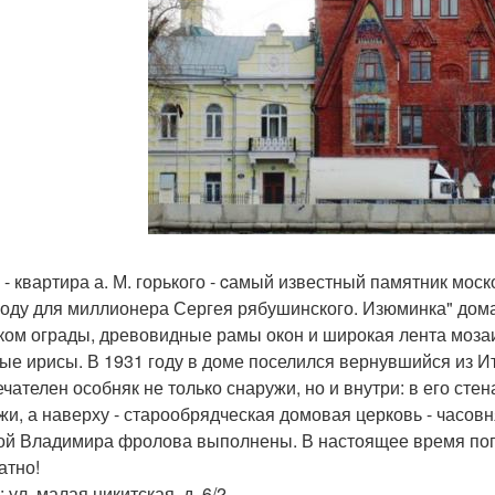
 - квартира а. М. горького - cамый известный памятник мос
году для миллионера Сергея рябушинского. Изюминка" дома
ком ограды, древовидные рамы окон и широкая лента моза
ые ирисы. В 1931 году в доме поселился вернувшийся из Ита
чателен особняк не только снаружи, но и внутри: в его сте
жи, а наверху - старообрядческая домовая церковь - часов
й Владимира фролова выполнены. В настоящее время поп
атно!
 ул. малая никитская, д. 6/2.