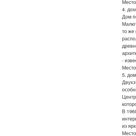
Место:
4. до
Дом п
Малют
то же
распо
древн
архит
- изв
Место
5. до
Двухэ
особн
Центр
котор
В 196
интер
из яр
Место