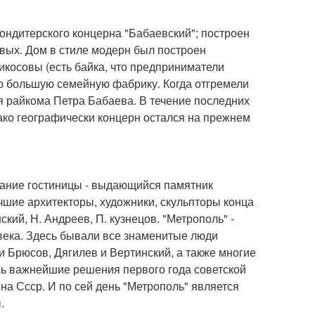
кондитерского концерна "Бабаевский"; построен
вых. Дом в стиле модерн был построен
икосовы (есть байка, что предприниматели
ю большую семейную фабрику. Когда отгремели
я райкома Петра Бабаева. В течение последних
ако географически концерн остался на прежнем
дание гостиницы - выдающийся памятник
чшие архитекторы, художники, скульпторы конца
нский, Н. Андреев, П. кузнецов. "Метрополь" -
 века. Здесь бывали все знаменитые люди
 Брюсов, Дягилев и Вертинский, а также многие
сь важнейшие решения первого года советской
на Ссср. И по сей день "Метрополь" является
.