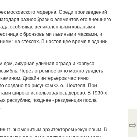
роек московского модерна. Среди произведений
благодаря разнообразию элементов его внешнего
ограда особнякас великолепными коваными
лестница с бронзовыми львиными масками, и
ием" на стёклах. В настоящее время в здании
 дом, ажурная уличная ограда и корпуса
самбль. Через огромное окно можно увидеть
камином. Дизайн интерьеров частично
о создано по рисункам Ф. о. Шехтеля. При
тами широко использовалось дерево. В 1930-х
ых республик, позднее - резиденция посла
.
⇨
899 гг. знаменитым архитектором кекушевым. В
 композиционные возможности нового стиля.