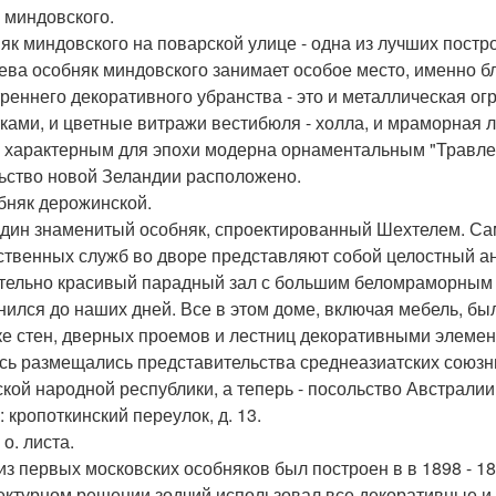
м миндовского.
як миндовского на поварской улице - одна из лучших пост
ева особняк миндовского занимает особое место, именно 
треннего декоративного убранства - это и металлическая 
ками, и цветные витражи вестибюля - холла, и мраморная 
с характерным для эпохи модерна орнаментальным "Травлен
ьство новой Зеландии расположено.
обняк дерожинской.
дин знаменитый особняк, спроектированный Шехтелем. Сам
ственных служб во дворе представляют собой целостный ан
тельно красивый парадный зал с большим беломраморным 
нился до наших дней. Все в этом доме, включая мебель, был
ке стен, дверных проемов и лестниц декоративными элемен
десь размещались представительства среднеазиатских союзн
ской народной республики, а теперь - посольство Австралии
 кропоткинский переулок, д. 13.
 о. листа.
из первых московских особняков был построен в в 1898 - 1
ектурном решении зодчий использовал все декоративные и