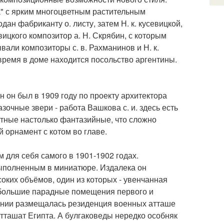
а" с ярким многоцветным растительным
ан фабриканту о. листу, затем Н. к. кусевицкой,
евицкого композитор а. Н. Скрябин, с которым
вали композиторы с. в. Рахманинов и Н. к.
время в доме находится посольство аргентины.
 он был в 1909 году по проекту архитектора
азочные звери - работа Вашкова с. и. здесь есть
вотные настолько фантазийные, что сложно
 орнамент с котом во главе.
 для себя самого в 1901-1902 годах.
ыполненным в миниатюре. Издалека он
оких объёмов, один из которых - увенчанная
 большие парадные помещения первого и
здании размещалась резиденция военных атташе
тташат Египта. А булгаковеды нередко особняк