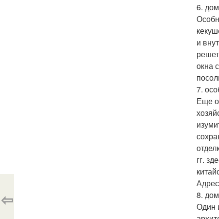
6. до
Особн
кекуш
и вну
решет
окна 
посол
7. ос
Еще о
хозяй
изуми
сохра
отдел
гг. з
китай
Адрес:
⇦
8. дом
Один 
архит