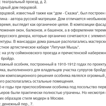
 театральный проезд, д. 2.
ходный дом перцовой.
ерцовой, известный также как "дом - Сказка", был построен
ина - автора русской матрешки. Дом отличается необыкно
 время, выглядит как органичное целое. В композиции фас
ложения окон, балконов, и башенок, а в оформлении терем
ерусского декора, которые органично сочетаются с элеме
ектуры. В мансардах дома раньше располагались мастерские
естное артистическое кабаре "Летучая Мышь".
: на углу соймоновского проезда и пречистенской набережно
м бройдо.
тажный особняк, построенный в 1910-1912 годах по проекту 
яка, выполненного для владельцев участка супругов бройдо
ом композиционного решения особняка являлся огромный д
ого располагались остальные помещения.
0-е годы при приспособлении особняка под посольство пер
ьеров были практически полностью утрачены. Но несмотря 
ких образцов стиля модерн в Москве.
: денежный пер., 7.