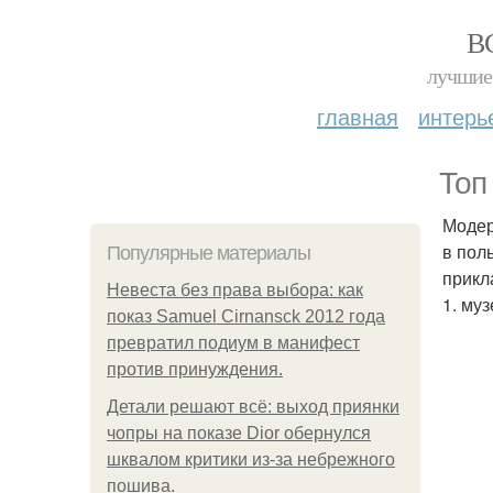
В
лучшие 
главная
интерь
Топ
Модер
в пол
Популярные материалы
прикл
Невеста без права выбора: как
1. муз
показ Samuel Cirnansck 2012 года
превратил подиум в манифест
против принуждения.
Детали решают всё: выход приянки
чопры на показе Dior обернулся
шквалом критики из-за небрежного
пошива.